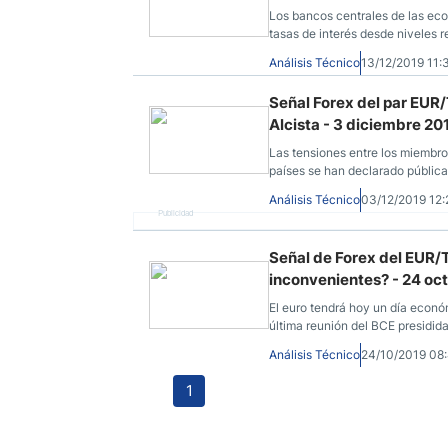
Los bancos centrales de las eco
tasas de interés desde niveles r
Análisis Técnico
13/12/2019 11
Señal Forex del par EUR/
Alcista - 3 diciembre 20
Las tensiones entre los miembros
países se han declarado públic
Análisis Técnico
03/12/2019 12
Publicidad
Señal de Forex del EUR/T
inconvenientes? - 24 oc
El euro tendrá hoy un día econó
última reunión del BCE presidid
dividido que nunca.
Análisis Técnico
24/10/2019 08
1