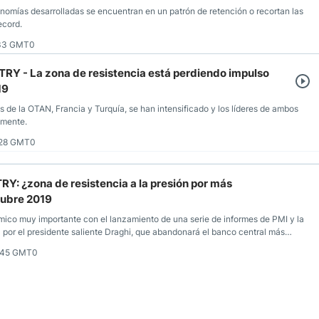
nomías desarrolladas se encuentran en un patrón de retención o recortan las
ecord.
:33 GMT0
TRY - La zona de resistencia está perdiendo impulso
19
 de la OTAN, Francia y Turquía, se han intensificado y los líderes de ambos
amente.
:28 GMT0
RY: ¿zona de resistencia a la presión por más
tubre 2019
mico muy importante con el lanzamiento de una serie de informes de PMI y la
a por el presidente saliente Draghi, que abandonará el banco central más
:45 GMT0