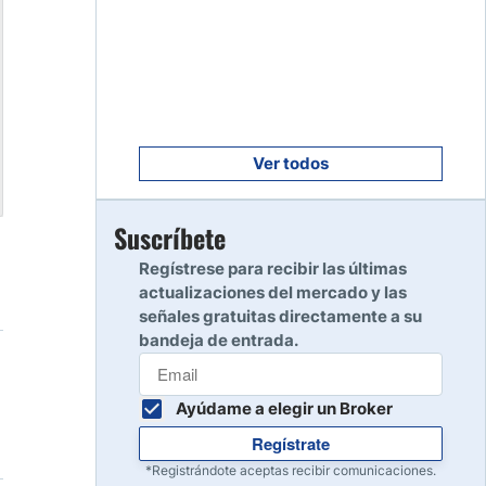
Empezar
8
Leer reseña
Empezar
9
Leer reseña
Ver todos
Empezar
Suscríbete
10
Leer reseña
Regístrese para recibir las últimas
actualizaciones del mercado y las
señales gratuitas directamente a su
bandeja de entrada.
Ayúdame a elegir un Broker
Regístrate
*Registrándote aceptas recibir comunicaciones.