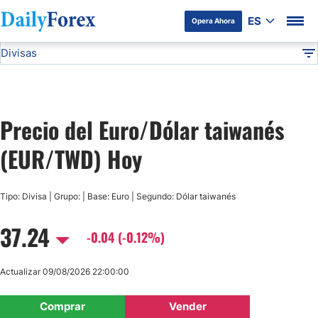
ES
Opera Ahora
Divisas
Divulgación del Anunciante
EUR/TWD
Todas las Divisas
DF
EUR/USD
Precio del Euro/Dólar taiwanés
USD/JPY
(EUR/TWD) Hoy
GBP/USD
Tipo: Divisa | Grupo: | Base: Euro | Segundo: Dólar taiwanés
USD/MXN
37.24
-0.04 (-0.12%)
USD/CAD
Actualizar 09/08/2026 22:00:00
AUD/USD
Comprar
Vender