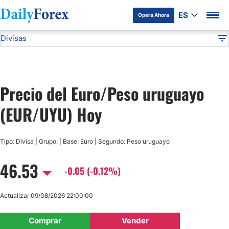
ES
Opera Ahora
Divisas
Divulgación del Anunciante
EUR/UYU
Todas las Divisas
DF
EUR/USD
Precio del Euro/Peso uruguayo
USD/JPY
(EUR/UYU) Hoy
GBP/USD
Tipo: Divisa | Grupo: | Base: Euro | Segundo: Peso uruguayo
USD/MXN
46.53
-0.05 (-0.12%)
USD/CAD
Actualizar 09/08/2026 22:00:00
AUD/USD
Comprar
Vender