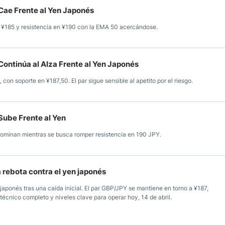
 Cae Frente al Yen Japonés
n ¥185 y resistencia en ¥190 con la EMA 50 acercándose.
Continúa al Alza Frente al Yen Japonés
 con soporte en ¥187,50. El par sigue sensible al apetito por el riesgo.
Sube Frente al Yen
minan mientras se busca romper resistencia en 190 JPY.
a rebota contra el yen japonés
n japonés tras una caída inicial. El par GBP/JPY se mantiene en torno a ¥187,
técnico completo y niveles clave para operar hoy, 14 de abril.