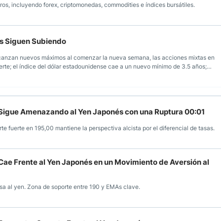
ros, incluyendo forex, criptomonedas, commodities e índices bursátiles.
es Siguen Subiendo
canzan nuevos máximos al comenzar la nueva semana, las acciones mixtas en
uerte; el índice del dólar estadounidense cae a un nuevo mínimo de 3.5 años;
rabaja para un acuerdo con EE. UU. antes del 21 de julio.
a Sigue Amenazando al Yen Japonés con una Ruptura 00:01
e fuerte en 195,00 mantiene la perspectiva alcista por el diferencial de tasas.
Cae Frente al Yen Japonés en un Movimiento de Aversión al
lsa al yen. Zona de soporte entre 190 y EMAs clave.