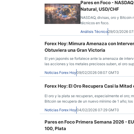
Pares en Foco - NASDAQ
Natural, USD/CHF
NASDAQ, divisas, oro y Bitcoin r
técnicos en foco.
Análisis Técnico
29/03/2026 0
Forex Hoy: Mimura Amenaza con Intervenc
Obtuviera una Gran Victoria
El yen japonés se fortalece ante la amenaza de inter
las acciones y los metales preciosos suben, el oro su
los mercados aún predicen la guerra.
Noticias Forex Hoy
09/02/2026 08:07 GMT0
Forex Hoy: El Oro Recupera Casi la Mitad
El oro y la plata se recuperan, especialmente el oro;
Bitcoin se recupera de un nuevo mínimo de 1 año; los
conversaciones supuestamente se trasladan a Omán.
Noticias Forex Hoy
04/02/2026 07:29 GMT0
Pares en Foco Primera Semana 2026 - E
100, Plata