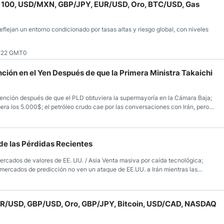
 100, USD/MXN, GBP/JPY, EUR/USD, Oro, BTC/USD, Gas
eflejan un entorno condicionado por tasas altas y riesgo global, con niveles
7:22 GMT0
ión en el Yen Después de que la Primera Ministra Takaichi
vención después de que el PLD obtuviera la supermayoría en la Cámara Baja;
pera los 5.000$; el petróleo crudo cae por las conversaciones con Irán, pero
 de las Pérdidas Recientes
 mercados de valores de EE. UU. / Asia Venta masiva por caída tecnológica;
 mercados de predicción no ven un ataque de EE.UU. a Irán mientras las
UR/USD, GBP/USD, Oro, GBP/JPY, Bitcoin, USD/CAD, NASDAQ