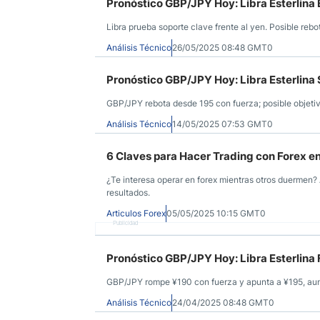
Pronóstico GBP/JPY Hoy: Libra Esterlina
Libra prueba soporte clave frente al yen. Posible re
Análisis Técnico
26/05/2025 08:48 GMT0
Pronóstico GBP/JPY Hoy: Libra Esterlina 
GBP/JPY rebota desde 195 con fuerza; posible objetiv
Análisis Técnico
14/05/2025 07:53 GMT0
6 Claves para Hacer Trading con Forex en
¿Te interesa operar en forex mientras otros duermen? 
resultados.
Articulos Forex
05/05/2025 10:15 GMT0
Publicidad
Pronóstico GBP/JPY Hoy: Libra Esterlina 
GBP/JPY rompe ¥190 con fuerza y apunta a ¥195, aunque
Análisis Técnico
24/04/2025 08:48 GMT0