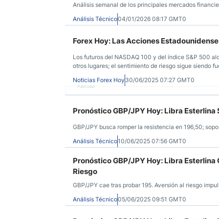
Análisis semanal de los principales mercados financie
Análisis Técnico
04/01/2026 08:17 GMT0
Forex Hoy: Las Acciones Estadounidens
Los futuros del NASDAQ 100 y del índice S&P 500 al
otros lugares; el sentimiento de riesgo sigue siendo f
Canadá deroga el impuesto a los servicios digitales, t
Noticias Forex Hoy
30/06/2025 07:27 GMT0
Publicidad
Pronóstico GBP/JPY Hoy: Libra Esterlin
GBP/JPY busca romper la resistencia en 196,50; soport
Análisis Técnico
10/06/2025 07:56 GMT0
Pronóstico GBP/JPY Hoy: Libra Esterlina 
Riesgo
GBP/JPY cae tras probar 195. Aversión al riesgo impu
Análisis Técnico
05/06/2025 09:51 GMT0