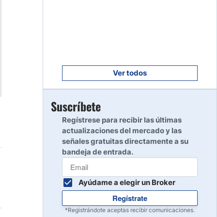
Empezar
8
Leer reseña
Empezar
9
Leer reseña
Ver todos
Empezar
Suscríbete
10
Leer reseña
Regístrese para recibir las últimas
actualizaciones del mercado y las
señales gratuitas directamente a su
bandeja de entrada.
Ayúdame a elegir un Broker
Regístrate
*Registrándote aceptas recibir comunicaciones.