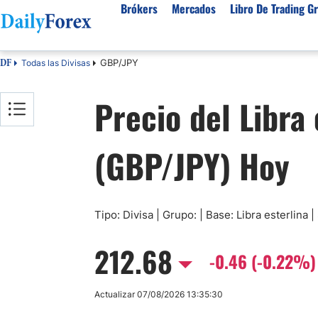
Brókers
Mercados
Libro De Trading Gr
GBP/JPY
Todas las Divisas
DF
Mejores Brokers por País
Activos populares
Acerca de DailyForex
Tipos
Precio del Libra
España
Sobre Nosotros
Broke
Divisas
Argentina
Política editorial
Broke
USD/MXN
USD/JPY
(GBP/JPY) Hoy
Rep. Dominicana
Cómo generamos ingresos
Broke
EUR/USD
USD/COP
Mexico
Nuestra metodología
Broke
USD/PEN
Todas las D
Colombia
Índice de confianza
Broke
Materias Primas
Costa Rica
Por qué confiar en nosotros
Broke
Tipo: Divisa | Grupo: | Base: Libra esterlina
Venezuela
Precio del Cafe
Precio del 
212.68
Guatemala
-0.46 (-0.22%)
Oro (XAU/USD)
Plata (XAG
Cuba
Petróleo WTI
Todas las M
Actualizar 07/08/2026 13:35:30
El Salvador
Indices