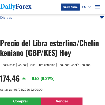
ES
Opera Ahora
Divisas
Divulgación del Anunciante
GBP/KES
Todas las Divisas
DF
EUR/USD
Precio del Libra esterlina/Chelín
USD/JPY
keniano (GBP/KES) Hoy
GBP/USD
Tipo: Divisa | Grupo: | Base: Libra esterlina | Segundo: Chelín keniano
USD/MXN
174.46
0.53 (0.31%)
USD/CAD
Actualizar 06/08/2026 22:00:00
AUD/USD
Comprar
Vender