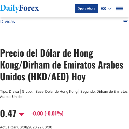
ES
Opera Ahora
Divisas
Divulgación del Anunciante
HKD/AED
Todas las Divisas
DF
EUR/USD
Precio del Dólar de Hong
USD/JPY
Kong/Dirham de Emiratos Arabes
GBP/USD
Unidos (HKD/AED) Hoy
USD/MXN
Tipo: Divisa | Grupo: | Base: Dólar de Hong Kong | Segundo: Dirham de Emiratos
Arabes Unidos
USD/CAD
0.47
-0.00 (-0.01%)
AUD/USD
Actualizar 06/08/2026 22:00:00