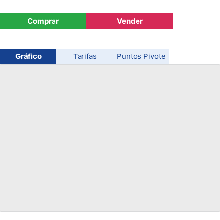
USD/CHF
Comprar
Vender
COP/USD
Gráfico
Tarifas
Puntos Pivote
Bitcoin/USD
Oro
Petróleo
Todas las Divisas
Materias Primas
Indices