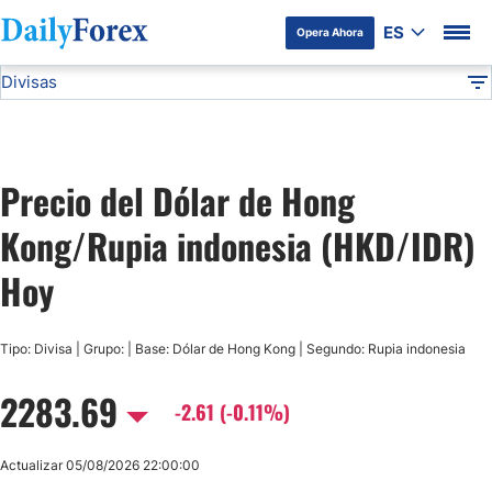
ES
Opera Ahora
Divisas
Divulgación del Anunciante
HKD/IDR
Todas las Divisas
DF
EUR/USD
Precio del Dólar de Hong
USD/JPY
Kong/Rupia indonesia (HKD/IDR)
GBP/USD
Hoy
USD/MXN
Tipo: Divisa | Grupo: | Base: Dólar de Hong Kong | Segundo: Rupia indonesia
2283.69
USD/CAD
-2.61 (-0.11%)
AUD/USD
Actualizar 05/08/2026 22:00:00