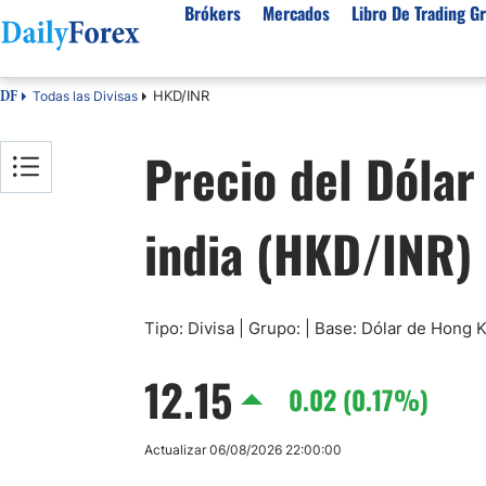
Brókers
Mercados
Libro De Trading Gr
HKD/INR
Todas las Divisas
DF
Mejores Brokers por País
Activos populares
Acerca de DailyForex
Tipos
Precio del Dóla
España
Sobre Nosotros
Broke
Divisas
Argentina
Política editorial
Broke
USD/MXN
USD/JPY
india (HKD/INR)
Rep. Dominicana
Cómo generamos ingresos
Broke
EUR/USD
USD/COP
Mexico
Nuestra metodología
Broke
USD/PEN
Todas las D
Colombia
Índice de confianza
Cuent
Materias Primas
Costa Rica
Por qué confiar en nosotros
Brok
Tipo: Divisa | Grupo: | Base: Dólar de Hong 
Venezuela
Broke
Precio del Cafe
Precio del 
12.15
Guatemala
Broke
0.02 (0.17%)
Oro (XAU/USD)
Plata (XAG
Cuba
Petróleo WTI
Todas las M
Actualizar 06/08/2026 22:00:00
El Salvador
Indices