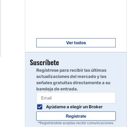
Empezar
8
Leer reseña
Empezar
9
Leer reseña
Ver todos
Empezar
Suscríbete
10
Leer reseña
Regístrese para recibir las últimas
actualizaciones del mercado y las
señales gratuitas directamente a su
bandeja de entrada.
Ayúdame a elegir un Broker
Regístrate
*Registrándote aceptas recibir comunicaciones.