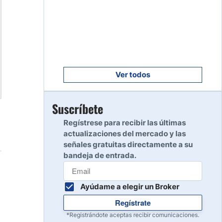
Empezar
8
Leer reseña
Empezar
9
Leer reseña
Ver todos
Empezar
Suscríbete
10
Leer reseña
Regístrese para recibir las últimas
actualizaciones del mercado y las
señales gratuitas directamente a su
bandeja de entrada.
Ayúdame a elegir un Broker
Regístrate
*Registrándote aceptas recibir comunicaciones.