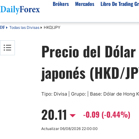
Brókers
Mercados
Libro De Trading Gr
HKD/JPY
Todas las Divisas
DF
Mejores Brokers por País
Activos populares
Acerca de DailyForex
Tipos
Precio del Dóla
España
Sobre Nosotros
Broke
Divisas
Argentina
Política editorial
Broke
USD/MXN
USD/JPY
japonés (HKD/JP
Rep. Dominicana
Cómo generamos ingresos
Broke
EUR/USD
USD/COP
Mexico
Nuestra metodología
Broke
USD/PEN
Todas las D
Colombia
Índice de confianza
Broke
Materias Primas
Costa Rica
Por qué confiar en nosotros
Broke
Tipo: Divisa | Grupo: | Base: Dólar de Hong
Venezuela
Precio del Cafe
Precio del 
20.11
Guatemala
-0.09 (-0.44%)
Oro (XAU/USD)
Plata (XAG
Cuba
Petróleo WTI
Todas las M
Actualizar 06/08/2026 22:00:00
El Salvador
Indices