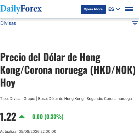
ES
Opera Ahora
Divisas
Divulgación del Anunciante
HKD/NOK
Todas las Divisas
DF
EUR/USD
Precio del Dólar de Hong
USD/JPY
Kong/Corona noruega (HKD/NOK)
GBP/USD
Hoy
USD/MXN
Tipo: Divisa | Grupo: | Base: Dólar de Hong Kong | Segundo: Corona noruega
1.22
USD/CAD
0.00 (0.33%)
AUD/USD
Actualizar 05/08/2026 22:00:00