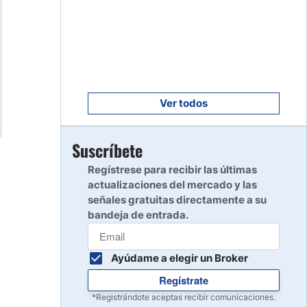
Empezar
8
Leer reseña
Empezar
9
Leer reseña
Ver todos
Empezar
Suscríbete
10
Leer reseña
Regístrese para recibir las últimas
actualizaciones del mercado y las
señales gratuitas directamente a su
bandeja de entrada.
Ayúdame a elegir un Broker
Regístrate
*Registrándote aceptas recibir comunicaciones.