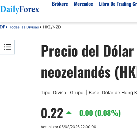
Brókers
Mercados
Libro De Trading Gr
HKD/NZD
Todas las Divisas
DF
Mejores Brokers por País
Activos populares
Acerca de DailyForex
Tipos
Precio del Dóla
España
Sobre Nosotros
Broke
Divisas
Argentina
Política editorial
Broke
USD/MXN
USD/JPY
neozelandés (H
Rep. Dominicana
Cómo generamos ingresos
Broke
EUR/USD
USD/COP
Mexico
Nuestra metodología
Broke
USD/PEN
Todas las D
Colombia
Índice de confianza
Broke
Materias Primas
Costa Rica
Por qué confiar en nosotros
Broke
Tipo: Divisa | Grupo: | Base: Dólar de Hong
Venezuela
Precio del Cafe
Precio del 
0.22
Guatemala
0.00 (0.08%)
Oro (XAU/USD)
Plata (XAG
Cuba
Petróleo WTI
Todas las M
Actualizar 05/08/2026 22:00:00
El Salvador
Indices