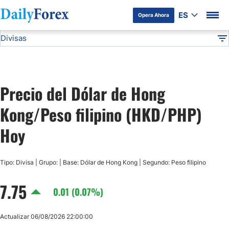
ES
Opera Ahora
Divisas
Divulgación del Anunciante
HKD/PHP
Todas las Divisas
DF
EUR/USD
Precio del Dólar de Hong
USD/JPY
Kong/Peso filipino (HKD/PHP)
GBP/USD
Hoy
USD/MXN
Tipo: Divisa | Grupo: | Base: Dólar de Hong Kong | Segundo: Peso filipino
7.75
USD/CAD
0.01 (0.07%)
AUD/USD
Actualizar 06/08/2026 22:00:00