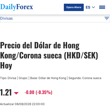
ES
Opera Ahora
Divisas
Divulgación del Anunciante
HKD/SEK
Todas las Divisas
DF
EUR/USD
Precio del Dólar de Hong
USD/JPY
Kong/Corona sueca (HKD/SEK)
GBP/USD
Hoy
USD/MXN
Tipo: Divisa | Grupo: | Base: Dólar de Hong Kong | Segundo: Corona sueca
1.21
USD/CAD
-0.00 (-0.35%)
AUD/USD
Actualizar 06/08/2026 22:00:00