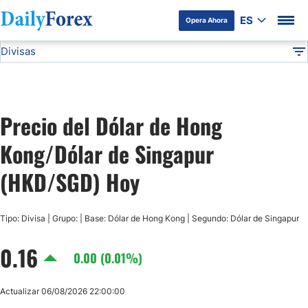
ES
Opera Ahora
Divisas
Divulgación del Anunciante
HKD/SGD
Todas las Divisas
DF
EUR/USD
Precio del Dólar de Hong
USD/JPY
Kong/Dólar de Singapur
GBP/USD
(HKD/SGD) Hoy
USD/MXN
Tipo: Divisa | Grupo: | Base: Dólar de Hong Kong | Segundo: Dólar de Singapur
0.16
USD/CAD
0.00 (0.01%)
AUD/USD
Actualizar 06/08/2026 22:00:00