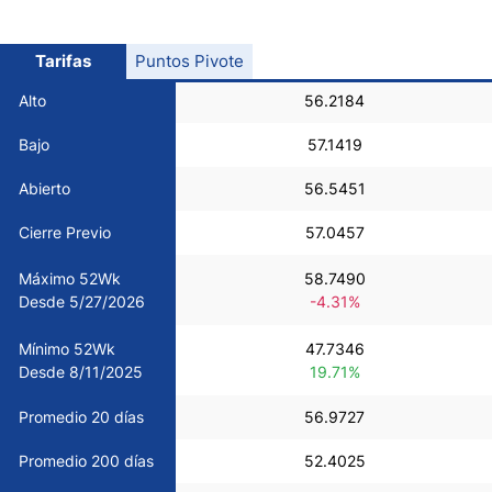
USD/CHF
Tarifas
Puntos Pivote
COP/USD
Alto
56.2184
Bajo
57.1419
Bitcoin/USD
Abierto
56.5451
Oro
Cierre Previo
57.0457
Máximo 52Wk
58.7490
Petróleo
Desde 5/27/2026
-4.31%
Mínimo 52Wk
47.7346
Todas las Divisas
Desde 8/11/2025
19.71%
Materias Primas
Promedio 20 días
56.9727
Promedio 200 días
52.4025
Indices