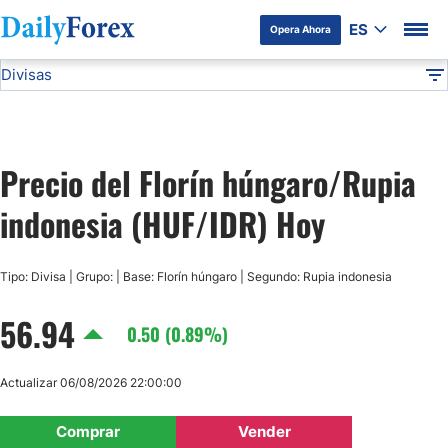
ES
Opera Ahora
Divisas
Divulgación del Anunciante
HUF/IDR
Todas las Divisas
DF
EUR/USD
Precio del Florín húngaro/Rupia
USD/JPY
indonesia (HUF/IDR) Hoy
GBP/USD
Tipo: Divisa | Grupo: | Base: Florín húngaro | Segundo: Rupia indonesia
USD/MXN
56.94
0.50 (0.89%)
USD/CAD
Actualizar 06/08/2026 22:00:00
AUD/USD
Comprar
Vender