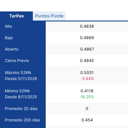
USD/CHF
Tarifas
Puntos Pivote
COP/USD
Alto
0.4838
Bajo
0.4869
Bitcoin/USD
Abierto
0.4867
Oro
Cierre Previo
0.4845
Máximo 52Wk
0.5031
Petróleo
Desde 5/11/2026
-3.84%
Mínimo 52Wk
0.4118
Todas las Divisas
Desde 8/11/2025
18.25%
Materias Primas
Promedio 20 días
0
Promedio 200 días
0.454
Indices