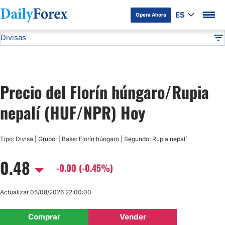
ES
Opera Ahora
Divisas
Divulgación del Anunciante
HUF/NPR
Todas las Divisas
DF
EUR/USD
Precio del Florín húngaro/Rupia
USD/JPY
nepalí (HUF/NPR) Hoy
GBP/USD
Tipo: Divisa | Grupo: | Base: Florín húngaro | Segundo: Rupia nepalí
USD/MXN
0.48
-0.00 (-0.45%)
USD/CAD
Actualizar 05/08/2026 22:00:00
AUD/USD
Comprar
Vender