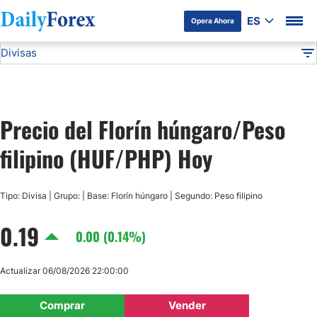
ES
Opera Ahora
Divisas
Divulgación del Anunciante
HUF/PHP
Todas las Divisas
DF
EUR/USD
Precio del Florín húngaro/Peso
USD/JPY
filipino (HUF/PHP) Hoy
GBP/USD
Tipo: Divisa | Grupo: | Base: Florín húngaro | Segundo: Peso filipino
USD/MXN
0.19
0.00 (0.14%)
USD/CAD
Actualizar 06/08/2026 22:00:00
AUD/USD
Comprar
Vender