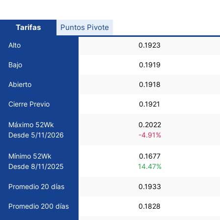
USD/CHF
Tarifas
Puntos Pivote
COP/USD
Alto
0.1923
Bajo
0.1919
Bitcoin/USD
Abierto
0.1918
Oro
Cierre Previo
0.1921
Máximo 52Wk
0.2022
Petróleo
Desde 5/11/2026
-4.91%
Mínimo 52Wk
0.1677
Todas las Divisas
Desde 8/11/2025
14.47%
Materias Primas
Promedio 20 días
0.1933
Promedio 200 días
0.1828
Indices