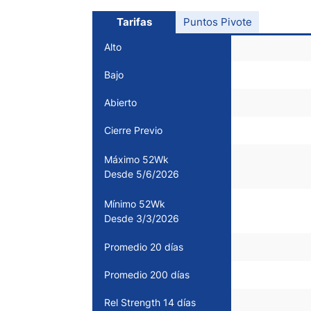
Ecuador
Paraguay
Tarifas
Puntos Pivote
Nasdaq 100
S&P 500
Peru
IBEX 35
Todos los í
Alto
Panama
Bajo
Acciones
Latinoamérica
Abierto
Nvidia (NVDA)
Mercado Lib
Bolivia
Banco Santander (SAN)
Todas las A
Nicaragua
Cierre Previo
Estados Unidos
Máximo 52Wk
Desde 5/6/2026
Mínimo 52Wk
Desde 3/3/2026
Promedio 20 días
Promedio 200 días
Rel Strength 14 días