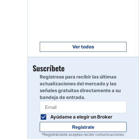
Empezar
8
Leer reseña
Empezar
9
Leer reseña
Ver todos
Empezar
Suscríbete
10
Leer reseña
Regístrese para recibir las últimas
actualizaciones del mercado y las
señales gratuitas directamente a su
bandeja de entrada.
Ayúdame a elegir un Broker
Regístrate
*Registrándote aceptas recibir comunicaciones.