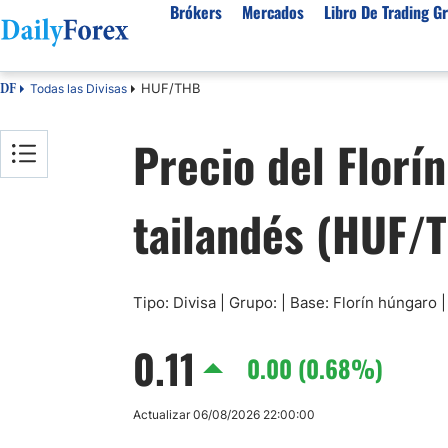
Brókers
Mercados
Libro De Trading Gr
HUF/THB
Todas las Divisas
DF
Mejores Brokers por País
Activos populares
Acerca de DailyForex
Tipos
Precio del Florí
España
Sobre Nosotros
Broke
Divisas
Argentina
Política editorial
Broke
USD/MXN
USD/JPY
tailandés (HUF/
Rep. Dominicana
Cómo generamos ingresos
Broke
EUR/USD
USD/COP
Mexico
Nuestra metodología
Broke
USD/PEN
Todas las D
Colombia
Índice de confianza
Broke
Materias Primas
Costa Rica
Por qué confiar en nosotros
Broke
Tipo: Divisa | Grupo: | Base: Florín húngaro 
Venezuela
Precio del Cafe
Precio del 
0.11
Guatemala
0.00 (0.68%)
Oro (XAU/USD)
Plata (XAG
Cuba
Petróleo WTI
Todas las M
Actualizar 06/08/2026 22:00:00
El Salvador
Indices