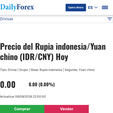
ES
Opera Ahora
Divisas
Divulgación del Anunciante
IDR/CNY
Todas las Divisas
DF
EUR/USD
Precio del Rupia indonesia/Yuan
USD/JPY
chino (IDR/CNY) Hoy
GBP/USD
Tipo: Divisa | Grupo: | Base: Rupia indonesia | Segundo: Yuan chino
USD/MXN
0.00
0.00 (0.00%)
USD/CAD
Actualizar 06/08/2026 22:00:00
AUD/USD
Comprar
Vender