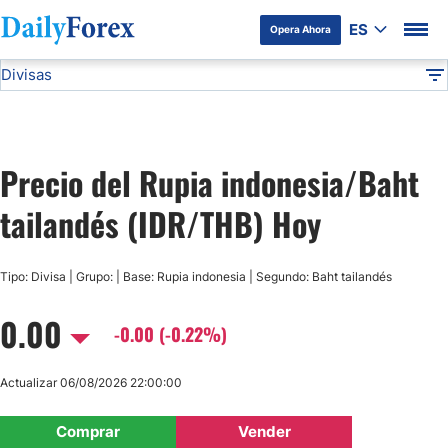
ES
Opera Ahora
Divisas
Divulgación del Anunciante
IDR/THB
Todas las Divisas
DF
EUR/USD
Precio del Rupia indonesia/Baht
USD/JPY
tailandés (IDR/THB) Hoy
GBP/USD
Tipo: Divisa | Grupo: | Base: Rupia indonesia | Segundo: Baht tailandés
USD/MXN
0.00
-0.00 (-0.22%)
USD/CAD
Actualizar 06/08/2026 22:00:00
AUD/USD
Comprar
Vender