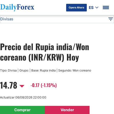
ES
Opera Ahora
Divisas
Divulgación del Anunciante
INR/KRW
Todas las Divisas
DF
EUR/USD
Precio del Rupia india/Won
USD/JPY
coreano (INR/KRW) Hoy
GBP/USD
Tipo: Divisa | Grupo: | Base: Rupia india | Segundo: Won coreano
USD/MXN
14.78
-0.17 (-1.15%)
USD/CAD
Actualizar 06/08/2026 22:00:00
AUD/USD
Comprar
Vender