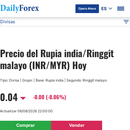
ES
Opera Ahora
Divisas
Divulgación del Anunciante
INR/MYR
Todas las Divisas
DF
EUR/USD
Precio del Rupia india/Ringgit
USD/JPY
malayo (INR/MYR) Hoy
GBP/USD
Tipo: Divisa | Grupo: | Base: Rupia india | Segundo: Ringgit malayo
USD/MXN
0.04
-0.00 (-0.06%)
USD/CAD
Actualizar 06/08/2026 22:00:00
AUD/USD
Comprar
Vender