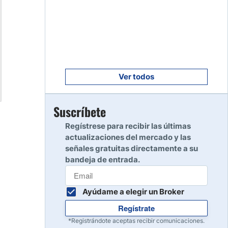
Empezar
8
Leer reseña
Empezar
9
Leer reseña
Ver todos
Empezar
Suscríbete
10
Leer reseña
Regístrese para recibir las últimas
actualizaciones del mercado y las
señales gratuitas directamente a su
bandeja de entrada.
Ayúdame a elegir un Broker
Regístrate
*Registrándote aceptas recibir comunicaciones.