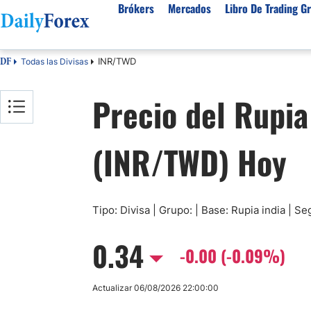
Brókers
Mercados
Libro De Trading Gr
INR/TWD
Todas las Divisas
DF
Mejores Brokers por País
Activos populares
Acerca de DailyForex
Tipos
Precio del Rupia
España
Sobre Nosotros
Broke
Divisas
Argentina
Política editorial
Broke
USD/MXN
USD/JPY
(INR/TWD) Hoy
Rep. Dominicana
Cómo generamos ingresos
Broke
EUR/USD
USD/COP
Mexico
Nuestra metodología
Broke
USD/PEN
Todas las D
Colombia
Índice de confianza
Broke
Materias Primas
Costa Rica
Por qué confiar en nosotros
Broke
Tipo: Divisa | Grupo: | Base: Rupia india | S
Venezuela
Precio del Cafe
Precio del 
0.34
Guatemala
-0.00 (-0.09%)
Oro (XAU/USD)
Plata (XAG
Cuba
Petróleo WTI
Todas las M
Actualizar 06/08/2026 22:00:00
El Salvador
Indices