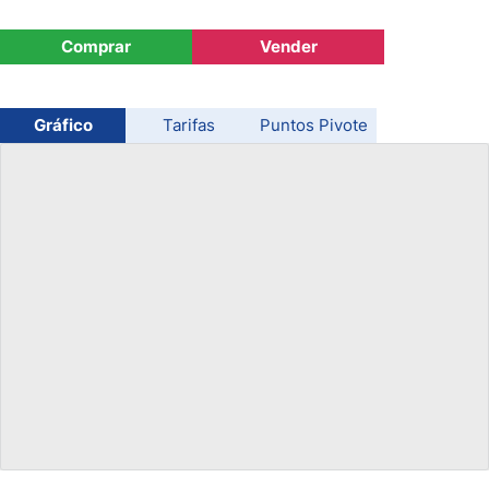
USD/CHF
Comprar
Vender
COP/USD
Gráfico
Tarifas
Puntos Pivote
Bitcoin/USD
Oro
Petróleo
Todas las Divisas
Materias Primas
Indices