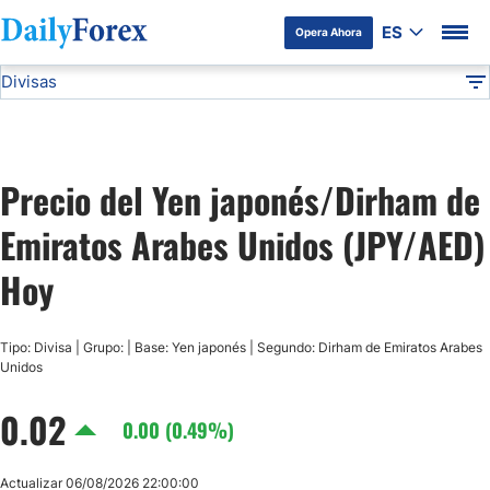
ES
Opera Ahora
Divisas
Divulgación del Anunciante
JPY/AED
Todas las Divisas
DF
EUR/USD
Precio del Yen japonés/Dirham de
USD/JPY
Emiratos Arabes Unidos (JPY/AED)
GBP/USD
Hoy
USD/MXN
Tipo: Divisa | Grupo: | Base: Yen japonés | Segundo: Dirham de Emiratos Arabes
Unidos
USD/CAD
0.02
0.00 (0.49%)
AUD/USD
Actualizar 06/08/2026 22:00:00