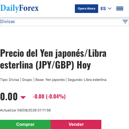
ES
Opera Ahora
Divisas
Divulgación del Anunciante
JPY/GBP
Todas las Divisas
DF
EUR/USD
Precio del Yen japonés/Libra
USD/JPY
esterlina (JPY/GBP) Hoy
GBP/USD
Tipo: Divisa | Grupo: | Base: Yen japonés | Segundo: Libra esterlina
USD/MXN
0.00
-0.00 (-0.04%)
USD/CAD
Actualizar 06/08/2026 01:11:56
AUD/USD
Comprar
Vender