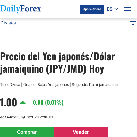
ES
Opera Ahora
Divisas
Divulgación del Anunciante
JPY/JMD
Todas las Divisas
DF
EUR/USD
Precio del Yen japonés/Dólar
USD/JPY
jamaiquino (JPY/JMD) Hoy
GBP/USD
Tipo: Divisa | Grupo: | Base: Yen japonés | Segundo: Dólar jamaiquino
USD/MXN
1.00
0.00 (0.01%)
USD/CAD
Actualizar 06/08/2026 22:00:00
AUD/USD
Comprar
Vender