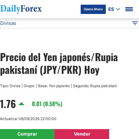
ES
Opera Ahora
Divisas
Divulgación del Anunciante
JPY/PKR
Todas las Divisas
DF
EUR/USD
Precio del Yen japonés/Rupia
USD/JPY
pakistaní (JPY/PKR) Hoy
GBP/USD
Tipo: Divisa | Grupo: | Base: Yen japonés | Segundo: Rupia pakistaní
USD/MXN
1.76
0.01 (0.58%)
USD/CAD
Actualizar 06/08/2026 22:00:00
AUD/USD
Comprar
Vender