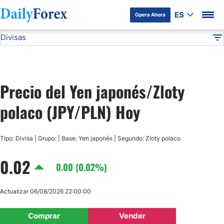
ES
Opera Ahora
Divisas
Divulgación del Anunciante
JPY/PLN
Todas las Divisas
DF
EUR/USD
Precio del Yen japonés/Zloty
USD/JPY
polaco (JPY/PLN) Hoy
GBP/USD
Tipo: Divisa | Grupo: | Base: Yen japonés | Segundo: Zloty polaco
USD/MXN
0.02
0.00 (0.02%)
USD/CAD
Actualizar 06/08/2026 22:00:00
AUD/USD
Comprar
Vender