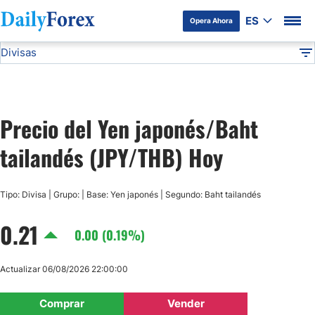
ES
Opera Ahora
Divisas
Divulgación del Anunciante
JPY/THB
Todas las Divisas
DF
EUR/USD
Precio del Yen japonés/Baht
USD/JPY
tailandés (JPY/THB) Hoy
GBP/USD
Tipo: Divisa | Grupo: | Base: Yen japonés | Segundo: Baht tailandés
USD/MXN
0.21
0.00 (0.19%)
USD/CAD
Actualizar 06/08/2026 22:00:00
AUD/USD
Comprar
Vender