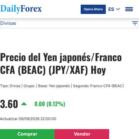
ES
Opera Ahora
Divisas
Divulgación del Anunciante
JPY/XAF
Todas las Divisas
DF
EUR/USD
Precio del Yen japonés/Franco
USD/JPY
CFA (BEAC) (JPY/XAF) Hoy
GBP/USD
Tipo: Divisa | Grupo: | Base: Yen japonés | Segundo: Franco CFA (BEAC)
USD/MXN
3.60
0.00 (0.12%)
USD/CAD
Actualizar 06/08/2026 22:00:00
AUD/USD
Comprar
Vender