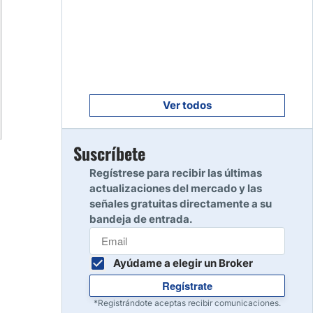
Empezar
8
Leer reseña
Empezar
9
Leer reseña
Ver todos
Empezar
Suscríbete
10
Leer reseña
Regístrese para recibir las últimas
actualizaciones del mercado y las
señales gratuitas directamente a su
bandeja de entrada.
Ayúdame a elegir un Broker
Regístrate
*Registrándote aceptas recibir comunicaciones.