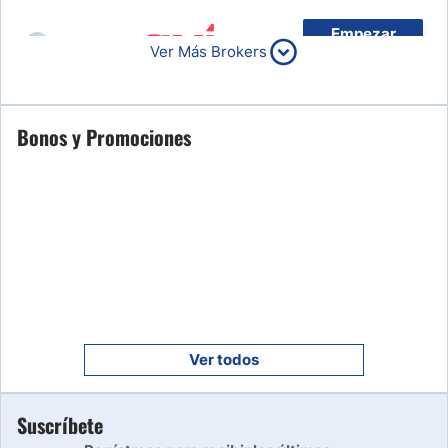
Empezar
6
Ver Más Brokers
Leer reseña
Empezar
Bonos y Promociones
7
Leer reseña
Empezar
8
Leer reseña
Empezar
9
Leer reseña
Ver todos
Empezar
Suscríbete
10
Leer reseña