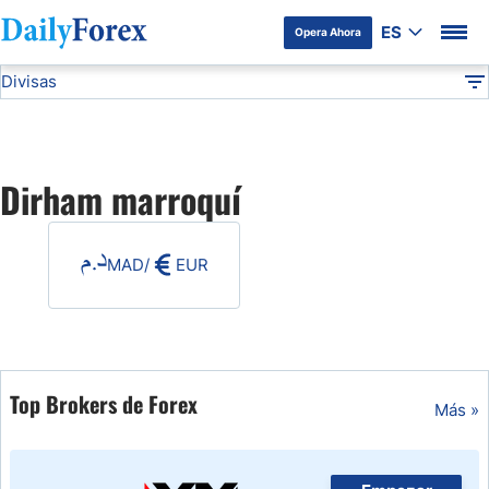
ES
Opera Ahora
Divisas
Divulgación del Anunciante
MAD
Todas las Divisas
DF
EUR/USD
Dirham marroquí
USD/JPY
MAD
/
EUR
GBP/USD
USD/MXN
USD/CAD
Top Brokers de Forex
Más »
AUD/USD