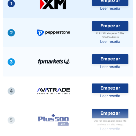
Empezar
1
Leer reseña
USD/CHF
Empezar
COP/USD
2
El 81.3% al operar CFDs
pierden dinero
Leer reseña
Bitcoin/USD
Empezar
3
Oro
Leer reseña
Petróleo
Empezar
4
Leer reseña
Todas las Divisas
Empezar
Materias Primas
5
Operar con apalancamiento
conlleva un alto riesgo.
Leer reseña
Indices