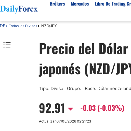
Brókers
Mercados
Libro De Trading Gr
NZD/JPY
Todas las Divisas
DF
Mejores Brokers por País
Activos populares
Acerca de DailyForex
Tipos
Precio del Dólar
España
Sobre Nosotros
Broke
Divisas
Argentina
Política editorial
Broke
USD/MXN
USD/JPY
japonés (NZD/JP
Rep. Dominicana
Cómo generamos ingresos
Broke
EUR/USD
USD/COP
Mexico
Nuestra metodología
Broke
USD/PEN
Todas las D
Colombia
Índice de confianza
Broke
Materias Primas
Costa Rica
Por qué confiar en nosotros
Broke
Tipo: Divisa | Grupo: | Base: Dólar neozela
Venezuela
Precio del Cafe
Precio del 
92.91
Guatemala
-0.03 (-0.03%)
Oro (XAU/USD)
Plata (XAG
Cuba
Petróleo WTI
Todas las M
Actualizar 07/08/2026 02:21:23
El Salvador
Indices