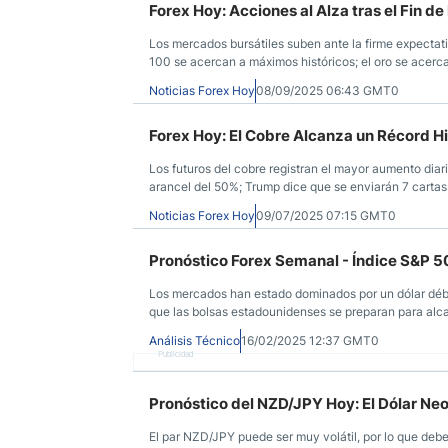
Forex Hoy: Acciones al Alza tras el Fin de
Los mercados bursátiles suben ante la firme expectat
100 se acercan a máximos históricos; el oro se acerc
hoy; no hay publicaciones de alto impacto programada
Noticias Forex Hoy
08/09/2025 06:43 GMT0
Forex Hoy: El Cobre Alcanza un Récord H
Los futuros del cobre registran el mayor aumento dia
arancel del 50%; Trump dice que se enviarán 7 cartas 
estadounidense firme, Trump insta a Powell a recortar
Noticias Forex Hoy
09/07/2025 07:15 GMT0
Pronóstico Forex Semanal - Índice S&P 5
Los mercados han estado dominados por un dólar débi
que las bolsas estadounidenses se preparan para alca
registrado nuevas rupturas alcistas.
Análisis Técnico
16/02/2025 12:37 GMT0
Publicidad
Pronóstico del NZD/JPY Hoy: El Dólar Neoz
El par NZD/JPY puede ser muy volátil, por lo que debe