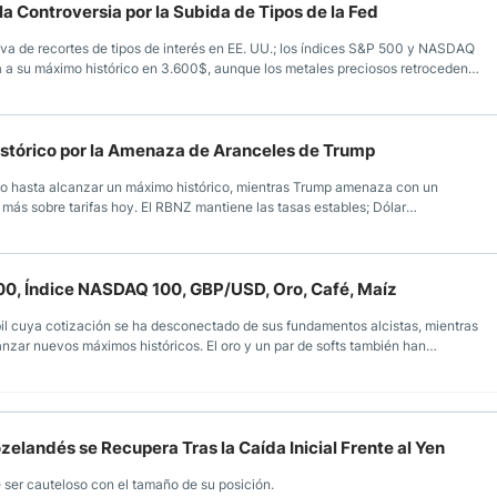
 la Controversia por la Subida de Tipos de la Fed
iva de recortes de tipos de interés en EE. UU.; los índices S&P 500 y NASDAQ
a a su máximo histórico en 3.600$, aunque los metales preciosos retroceden
s hasta el IPC de EE. UU. del miércoles.
istórico por la Amenaza de Aranceles de Trump
rio hasta alcanzar un máximo histórico, mientras Trump amenaza con un
más sobre tarifas hoy. El RBNZ mantiene las tasas estables; Dólar
 la tasa; el mercado espera las actas de la reunión del FOMC
00, Índice NASDAQ 100, GBP/USD, Oro, Café, Maíz
l cuya cotización se ha desconectado de sus fundamentos alcistas, mientras
nzar nuevos máximos históricos. El oro y un par de softs también han
elandés se Recupera Tras la Caída Inicial Frente al Yen
 ser cauteloso con el tamaño de su posición.