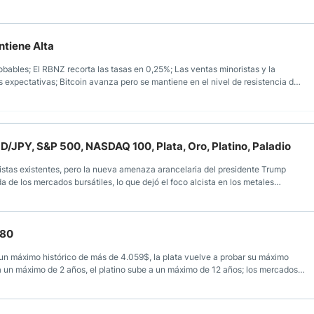
ntiene Alta
bables; El RBNZ recorta las tasas en 0,25%; Las ventas minoristas y la
 expectativas; Bitcoin avanza pero se mantiene en el nivel de resistencia de
o del Reino Unido
/JPY, S&P 500, NASDAQ 100, Plata, Oro, Platino, Paladio
stas existentes, pero la nueva amenaza arancelaria del presidente Trump
 de los mercados bursátiles, lo que dejó el foco alcista en los metales
cados de valores.
980
 un máximo histórico de más de 4.059$, la plata vuelve a probar su máximo
ta un máximo de 2 años, el platino sube a un máximo de 12 años; los mercados
, NASDAQ 100, DAX 30, Nikkei 225 alcanzan todos máximos históricos.