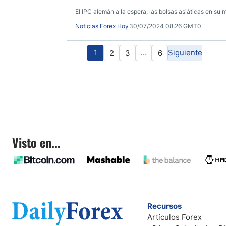
El IPC alemán a la espera; las bolsas asiáticas en su 
Noticias Forex Hoy
30/07/2024 08:26 GMT0
1
…
Siguiente
2
3
6
Visto en...
Recursos
Artículos Forex