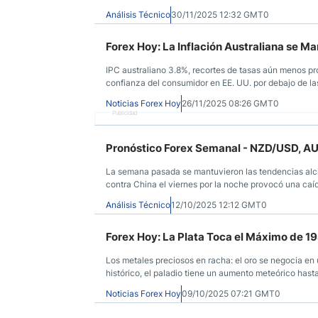
Análisis Técnico
30/11/2025 12:32 GMT0
Forex Hoy: La Inflación Australiana se Ma
IPC australiano 3.8%, recortes de tasas aún menos pro
confianza del consumidor en EE. UU. por debajo de las
88.487$; los mercados esperan el pronóstico de otoñ
Noticias Forex Hoy
26/11/2025 08:26 GMT0
Publicidad
Pronóstico Forex Semanal - NZD/USD, AUD
La semana pasada se mantuvieron las tendencias alci
contra China el viernes por la noche provocó una caída
preciosos e inyectó miedo e incertidumbre en los mer
Análisis Técnico
12/10/2025 12:12 GMT0
Forex Hoy: La Plata Toca el Máximo de 1
Los metales preciosos en racha: el oro se negocia en
histórico, el paladio tiene un aumento meteórico has
bursátiles globales mayormente alcistas, el S&P 500
Noticias Forex Hoy
09/10/2025 07:21 GMT0