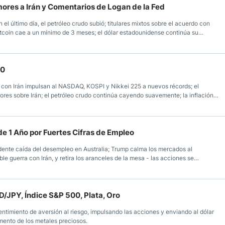
ores a Irán y Comentarios de Logan de la Fed
n el último día, el petróleo crudo subió; titulares mixtos sobre el acuerdo con
itcoin cae a un mínimo de 3 meses; el dólar estadounidense continúa su
00
o con Irán impulsan al NASDAQ, KOSPI y Nikkei 225 a nuevos récords; el
mores sobre Irán; el petróleo crudo continúa cayendo suavemente; la inflación
 una ligera inclinación dovish.
e 1 Año por Fuertes Cifras de Empleo
ente caída del desempleo en Australia; Trump calma los mercados al
ble guerra con Irán, y retira los aranceles de la mesa - las acciones se
ocede; los rendimientos de los bonos japoneses alcanzan máximos históricos;
de precios PCE de EE. UU.
/JPY, Índice S&P 500, Plata, Oro
imiento de aversión al riesgo, impulsando las acciones y enviando al dólar
umento de los metales preciosos.