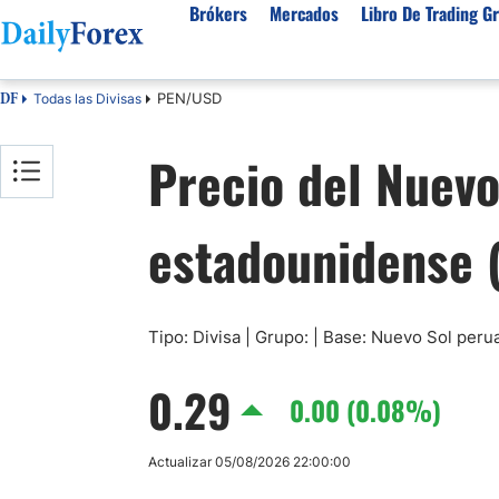
Brókers
Mercados
Libro De Trading Gr
PEN/USD
Todas las Divisas
DF
Mejores Brokers por País
Activos populares
Acerca de DailyForex
Tipos
Precio del Nuev
España
Sobre Nosotros
Broke
Divisas
Argentina
Política editorial
Broke
USD/MXN
USD/JPY
estadounidense 
Rep. Dominicana
Cómo generamos ingresos
Broke
EUR/USD
USD/COP
Mexico
Nuestra metodología
Broke
USD/PEN
Todas las D
Colombia
Índice de confianza
Broke
Materias Primas
Costa Rica
Por qué confiar en nosotros
Broke
Tipo: Divisa | Grupo: | Base: Nuevo Sol per
Venezuela
Precio del Cafe
Precio del 
0.29
Guatemala
0.00 (0.08%)
Oro (XAU/USD)
Plata (XAG
Cuba
Petróleo WTI
Todas las M
Actualizar 05/08/2026 22:00:00
El Salvador
Indices