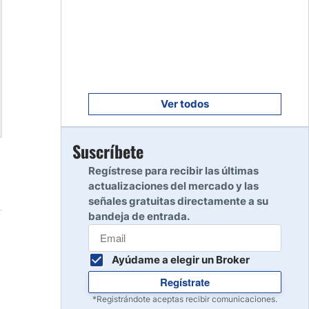
Empezar
8
Leer reseña
Empezar
9
Leer reseña
Ver todos
Empezar
Suscríbete
10
Leer reseña
Regístrese para recibir las últimas
actualizaciones del mercado y las
señales gratuitas directamente a su
bandeja de entrada.
Ayúdame a elegir un Broker
Regístrate
*Registrándote aceptas recibir comunicaciones.