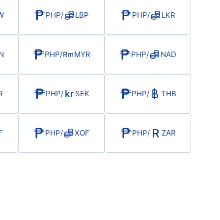
W
PHP
/
LBP
PHP
/
LKR
ndices
N
PHP
/
MYR
PHP
/
NAD
re (MELI)
cciones
R
PHP
/
SEK
PHP
/
THB
F
PHP
/
XOF
PHP
/
ZAR