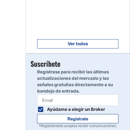
Empezar
8
Leer reseña
Empezar
9
Leer reseña
Ver todos
Empezar
Suscríbete
10
Leer reseña
Regístrese para recibir las últimas
actualizaciones del mercado y las
señales gratuitas directamente a su
bandeja de entrada.
Ayúdame a elegir un Broker
Regístrate
*Registrándote aceptas recibir comunicaciones.