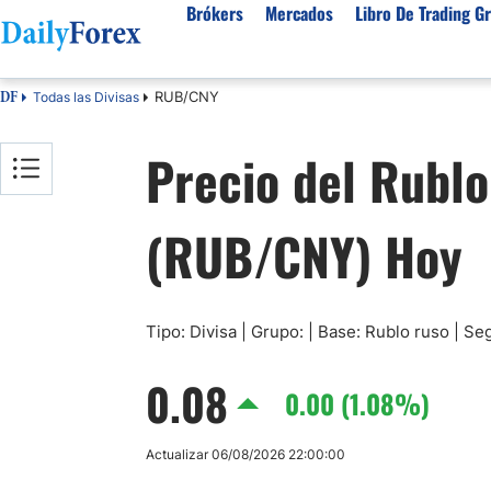
Brókers
Mercados
Libro De Trading Gr
RUB/CNY
Todas las Divisas
DF
Mejores Brokers por País
Activos populares
Acerca de DailyForex
Tipos
Precio del Rublo
España
Sobre Nosotros
Broke
Divisas
Argentina
Política editorial
Broke
USD/MXN
USD/JPY
(RUB/CNY) Hoy
Rep. Dominicana
Cómo generamos ingresos
Broke
EUR/USD
USD/COP
Mexico
Nuestra metodología
Broke
USD/PEN
Todas las D
Colombia
Índice de confianza
Cuent
Materias Primas
Costa Rica
Por qué confiar en nosotros
Brok
Tipo: Divisa | Grupo: | Base: Rublo ruso | S
Venezuela
Broke
Precio del Cafe
Precio del 
0.08
Guatemala
Broke
0.00 (1.08%)
Oro (XAU/USD)
Plata (XAG
Cuba
Petróleo WTI
Todas las M
Actualizar 06/08/2026 22:00:00
El Salvador
Indices