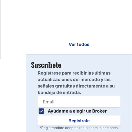
Empezar
8
Leer reseña
Empezar
9
Leer reseña
Ver todos
Empezar
Suscríbete
10
Leer reseña
Regístrese para recibir las últimas
actualizaciones del mercado y las
señales gratuitas directamente a su
bandeja de entrada.
Ayúdame a elegir un Broker
Regístrate
*Registrándote aceptas recibir comunicaciones.