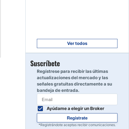
Empezar
8
Leer reseña
Empezar
9
Leer reseña
Ver todos
Empezar
Suscríbete
10
Leer reseña
Regístrese para recibir las últimas
actualizaciones del mercado y las
señales gratuitas directamente a su
bandeja de entrada.
Ayúdame a elegir un Broker
Regístrate
*Registrándote aceptas recibir comunicaciones.