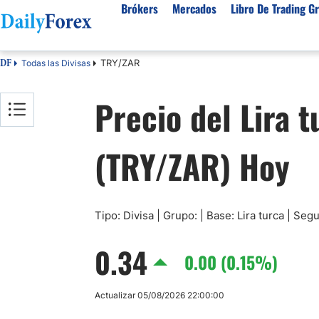
Brókers
Mercados
Libro De Trading Gr
TRY/ZAR
Todas las Divisas
DF
Mejores Brokers por País
Activos populares
Acerca de DailyForex
Tipos
Precio del Lira 
España
Sobre Nosotros
Broke
Divisas
Argentina
Política editorial
Broke
USD/MXN
USD/JPY
(TRY/ZAR) Hoy
Rep. Dominicana
Cómo generamos ingresos
Broke
EUR/USD
USD/COP
Mexico
Nuestra metodología
Broke
USD/PEN
Todas las D
Colombia
Índice de confianza
Broke
Materias Primas
Costa Rica
Por qué confiar en nosotros
Broke
Tipo: Divisa | Grupo: | Base: Lira turca | Se
Venezuela
Precio del Cafe
Precio del 
0.34
Guatemala
0.00 (0.15%)
Oro (XAU/USD)
Plata (XAG
Cuba
Petróleo WTI
Todas las M
Actualizar 05/08/2026 22:00:00
El Salvador
Indices