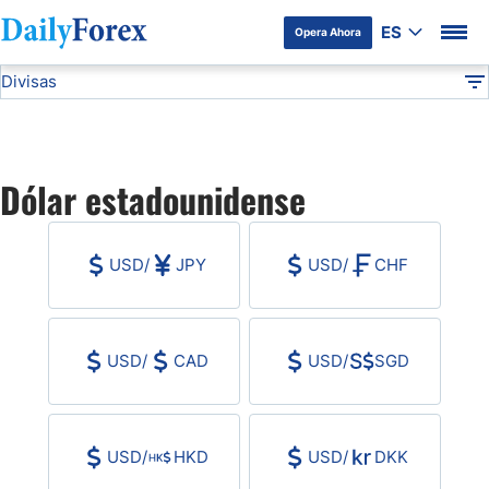
ES
Opera Ahora
Divisas
Divulgación del Anunciante
USD
Todas las Divisas
DF
EUR/USD
Dólar estadounidense
USD/JPY
USD
/
JPY
USD
/
CHF
GBP/USD
USD/MXN
USD
/
CAD
USD
/
SGD
USD/CAD
USD
/
HKD
USD
/
DKK
AUD/USD