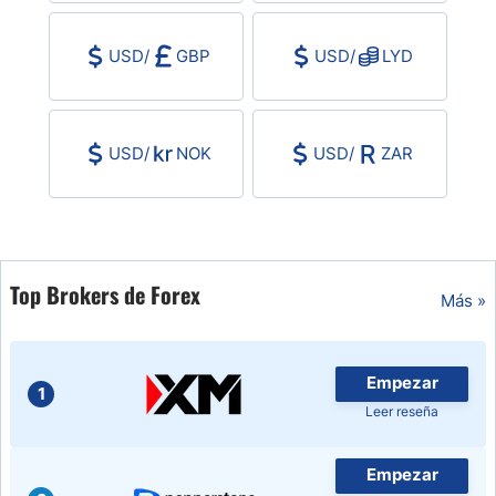
USD
/
GBP
USD
/
LYD
USD
/
NOK
USD
/
ZAR
Top Brokers de Forex
Más »
Empezar
1
Leer reseña
Empezar