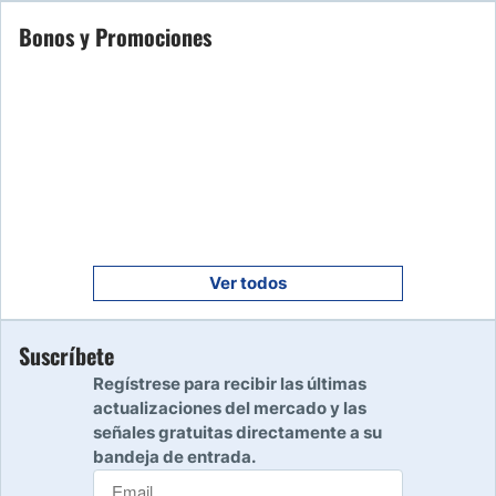
Empezar
Bonos y Promociones
7
Leer reseña
Empezar
8
Leer reseña
Empezar
9
Leer reseña
Ver todos
Empezar
Suscríbete
10
Leer reseña
Regístrese para recibir las últimas
actualizaciones del mercado y las
señales gratuitas directamente a su
bandeja de entrada.