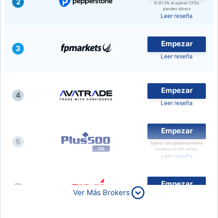
2
El 81.3% al operar CFDs
pierden dinero
Leer reseña
Empezar
3
Leer reseña
Empezar
4
Leer reseña
Empezar
5
Operar con apalancamiento
conlleva un alto riesgo.
Leer reseña
Empezar
6
Ver Más Brokers
Leer reseña