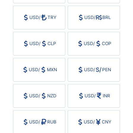
USD/CHF
USD
/
TRY
USD
/
BRL
COP/USD
Bitcoin/USD
USD
/
CLP
USD
/
COP
Oro
USD
/
MXN
USD
/
PEN
Petróleo
Todas las Divisas
USD
/
NZD
USD
/
INR
Materias Primas
USD
/
RUB
USD
/
CNY
Indices