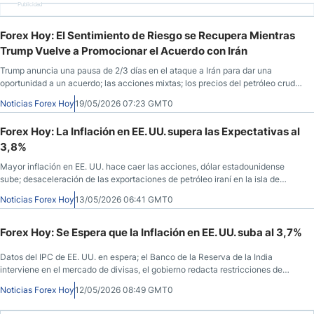
Publicidad
Forex Hoy: El Sentimiento de Riesgo se Recupera Mientras
Trump Vuelve a Promocionar el Acuerdo con Irán
Trump anuncia una pausa de 2/3 días en el ataque a Irán para dar una
oportunidad a un acuerdo; las acciones mixtas; los precios del petróleo crudo
y el dólar estadounidense bajan; los rendimientos del Tesoro de EE. UU. se
Noticias Forex Hoy
19/05/2026 07:23 GMT0
acercan a máximos a largo plazo; la rupia india se acerca a mínimos
históricos.
Forex Hoy: La Inflación en EE. UU. supera las Expectativas al
3,8%
Mayor inflación en EE. UU. hace caer las acciones, dólar estadounidense
sube; desaceleración de las exportaciones de petróleo iraní en la isla de
Kharg Tomado nota, Trump considera reanudar los ataques; el trigo alcanza
Noticias Forex Hoy
13/05/2026 06:41 GMT0
un máximo a largo plazo; Trump pide a Xi que «abra» China.
Forex Hoy: Se Espera que la Inflación en EE. UU. suba al 3,7%
Datos del IPC de EE. UU. en espera; el Banco de la Reserva de la India
interviene en el mercado de divisas, el gobierno redacta restricciones de
importación de emergencia/aumentos de precios; el Ministerio de Finanzas
Noticias Forex Hoy
12/05/2026 08:49 GMT0
de Japón impulsa el yen advirtiendo sobre la intervención; índices de renta
variable de EE. UU. y Corea del Sur Alcanza máximos históricos; Trump