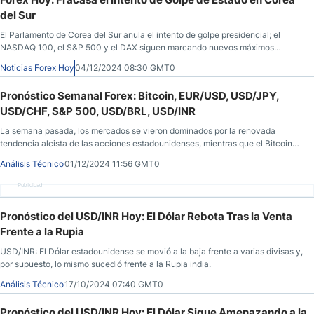
del Sur
El Parlamento de Corea del Sur anula el intento de golpe presidencial; el
NASDAQ 100, el S&P 500 y el DAX siguen marcando nuevos máximos
históricos; el Won coreano y el Yen japonés se estabilizan; el Aussie registra
Noticias Forex Hoy
04/12/2024 08:30 GMT0
mínimos de 4 meses tras los malos datos económicos.
Pronóstico Semanal Forex: Bitcoin, EUR/USD, USD/JPY,
USD/CHF, S&P 500, USD/BRL, USD/INR
La semana pasada, los mercados se vieron dominados por la renovada
tendencia alcista de las acciones estadounidenses, mientras que el Bitcoin
no logró superar los $100.000 y el Dólar estadounidense registró un fuerte
Análisis Técnico
01/12/2024 11:56 GMT0
retroceso bajista.
Publicidad
Pronóstico del USD/INR Hoy: El Dólar Rebota Tras la Venta
Frente a la Rupia
USD/INR: El Dólar estadounidense se movió a la baja frente a varias divisas y,
por supuesto, lo mismo sucedió frente a la Rupia india.
Análisis Técnico
17/10/2024 07:40 GMT0
Pronóstico del USD/INR Hoy: El Dólar Sigue Amenazando a la