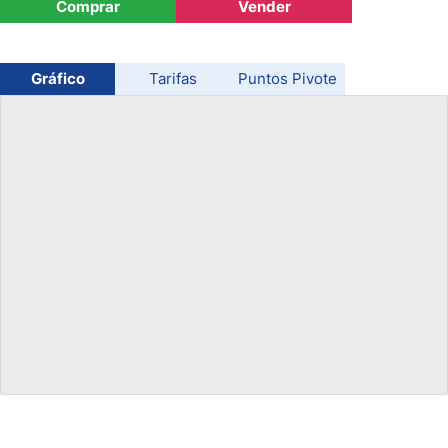
Comprar
Vender
USD/CHF
Gráfico
Tarifas
Puntos Pivote
COP/USD
Bitcoin/USD
Oro
Petróleo
Todas las Divisas
Materias Primas
Indices