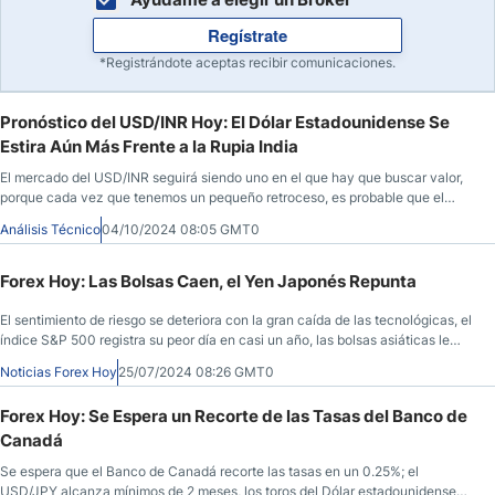
Regístrate
*Registrándote aceptas recibir comunicaciones.
Pronóstico del USD/INR Hoy: El Dólar Estadounidense Se
Estira Aún Más Frente a la Rupia India
El mercado del USD/INR seguirá siendo uno en el que hay que buscar valor,
porque cada vez que tenemos un pequeño retroceso, es probable que el
mercado siga teniendo un comportamiento muy inquieto.
Análisis Técnico
04/10/2024 08:05 GMT0
Forex Hoy: Las Bolsas Caen, el Yen Japonés Repunta
El sentimiento de riesgo se deteriora con la gran caída de las tecnológicas, el
índice S&P 500 registra su peor día en casi un año, las bolsas asiáticas le
siguen con fuertes caídas; el Banco de Canadá recorta las tasas a un 0,25%;
Noticias Forex Hoy
25/07/2024 08:26 GMT0
el USD/JPY y la Plata alcanzan mínimos de 2 meses; la Rupia india sigue
amenazando con una ruptura récord.
Forex Hoy: Se Espera un Recorte de las Tasas del Banco de
Canadá
Se espera que el Banco de Canadá recorte las tasas en un 0.25%; el
USD/JPY alcanza mínimos de 2 meses, los toros del Dólar estadounidense