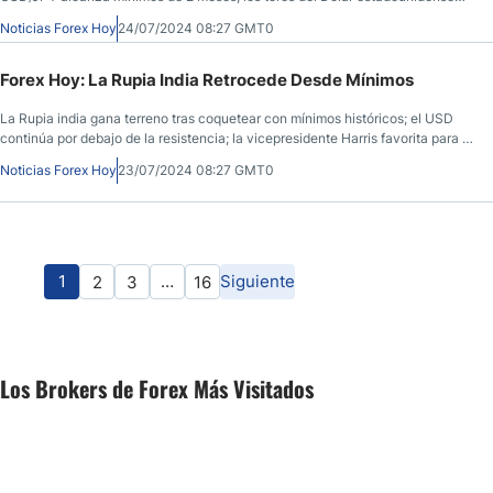
empujan hacia la zona de resistencia; la Rupia india amenaza con romper un
Noticias Forex Hoy
24/07/2024 08:27 GMT0
récord.
Forex Hoy: La Rupia India Retrocede Desde Mínimos
La Rupia india gana terreno tras coquetear con mínimos históricos; el USD
continúa por debajo de la resistencia; la vicepresidente Harris favorita para la
nominación demócrata, Trump favorito para las elecciones; las acciones
Noticias Forex Hoy
23/07/2024 08:27 GMT0
subieron ayer.
1
…
Siguiente
2
3
16
Los Brokers de Forex Más Visitados