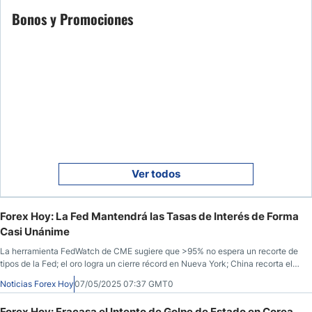
mantiene al mundo en vilo sobre Irán
Bonos y Promociones
Ver todos
Forex Hoy: La Fed Mantendrá las Tasas de Interés de Forma
Casi Unánime
La herramienta FedWatch de CME sugiere que >95% no espera un recorte de
tipos de la Fed; el oro logra un cierre récord en Nueva York; China recorta el
tipo clave; el INR se ve poco afectado por la huelga india en Pakistán; Bitcoin
Noticias Forex Hoy
07/05/2025 07:37 GMT0
invalida la resistencia por encima de $95k, ¿abre camino para un movimiento
al alza?
Forex Hoy: Fracasa el Intento de Golpe de Estado en Corea