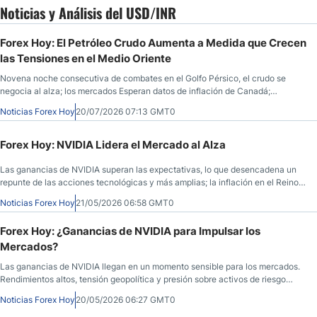
Noticias y Análisis del USD/INR
Forex Hoy: El Petróleo Crudo Aumenta a Medida que Crecen
las Tensiones en el Medio Oriente
Novena noche consecutiva de combates en el Golfo Pérsico, el crudo se
negocia al alza; los mercados Esperan datos de inflación de Canadá;
acciones globales frágiles; acciones indias, caída de la rupia
Noticias Forex Hoy
20/07/2026 07:13 GMT0
Forex Hoy: NVIDIA Lidera el Mercado al Alza
Las ganancias de NVIDIA superan las expectativas, lo que desencadena un
repunte de las acciones tecnológicas y más amplias; la inflación en el Reino
Unido cae inesperadamente; Koeda del Banco de Japón dice que la inflación
Noticias Forex Hoy
21/05/2026 06:58 GMT0
está en el 2%; Trump habla bien del acuerdo con Irán, el petróleo crudo cae
con fuerza.
Forex Hoy: ¿Ganancias de NVIDIA para Impulsar los
Mercados?
Las ganancias de NVIDIA llegan en un momento sensible para los mercados.
Rendimientos altos, tensión geopolítica y presión sobre activos de riesgo
dominan el entorno global.
Noticias Forex Hoy
20/05/2026 06:27 GMT0