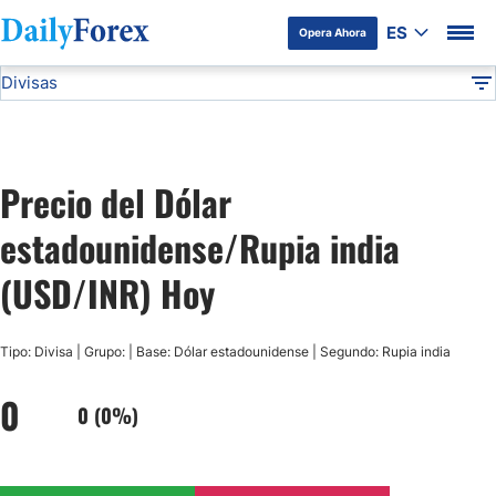
ES
Opera Ahora
Divisas
Divulgación del Anunciante
USD/INR
Todas las Divisas
DF
EUR/USD
Precio del Dólar
USD/JPY
estadounidense/Rupia india
GBP/USD
(USD/INR) Hoy
USD/MXN
Tipo: Divisa | Grupo: | Base: Dólar estadounidense | Segundo: Rupia india
0
USD/CAD
0 (0%)
AUD/USD