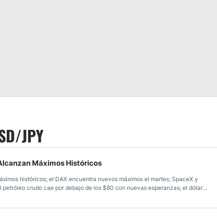
USD/JPY
. Alcanzan Máximos Históricos
ximos históricos; el DAX encuentra nuevos máximos el martes; SpaceX y
 petróleo crudo cae por debajo de los $80 con nuevas esperanzas; el dólar
nte al yen; el peso mexicano ve un repunte a medida que las tasas caen en EE.