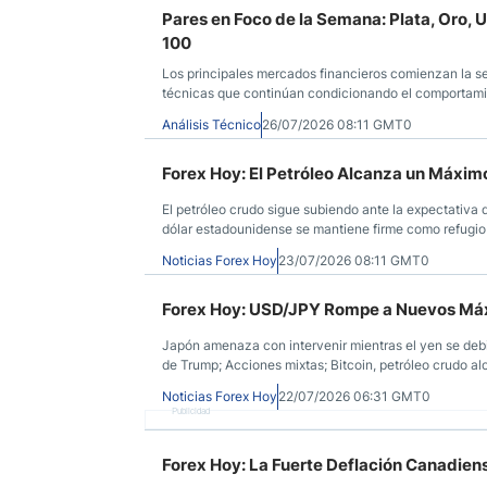
Pares en Foco de la Semana: Plata, Oro
100
Los principales mercados financieros comienzan la sem
técnicas que continúan condicionando el comportamie
Análisis Técnico
26/07/2026 08:11 GMT0
Forex Hoy: El Petróleo Alcanza un Máximo
El petróleo crudo sigue subiendo ante la expectativa 
dólar estadounidense se mantiene firme como refugio 
vuelva a aumentar las tasas para 2027; los futuros d
Noticias Forex Hoy
23/07/2026 08:11 GMT0
Forex Hoy: USD/JPY Rompe a Nuevos Máx
Japón amenaza con intervenir mientras el yen se deb
de Trump; Acciones mixtas; Bitcoin, petróleo crudo al
inflación del Reino Unido más baja de lo esperado.
Noticias Forex Hoy
22/07/2026 06:31 GMT0
Publicidad
Forex Hoy: La Fuerte Deflación Canadiens