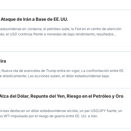
 Ataque de Irán a Base de EE. UU.
tadounidense en Jordania; el petróleo sube; la Fed en el centro de atención
ndo; el USD continúa frente a monedas de bajo rendimiento; resultados
Mira
; Nueva ola de aranceles de Trump entra en vigor; La confrontación entre EE.
e drásticamente; Las acciones suben, el dólar estadounidense baja.
lza del Dólar, Repunte del Yen, Riesgo en el Petróleo y Oro
visas destacan un dólar estadounidense alcista, un par USD/JPY fuerte, un
o WTI impulsado por el riesgo de guerra entre EE. UU. e Irán.