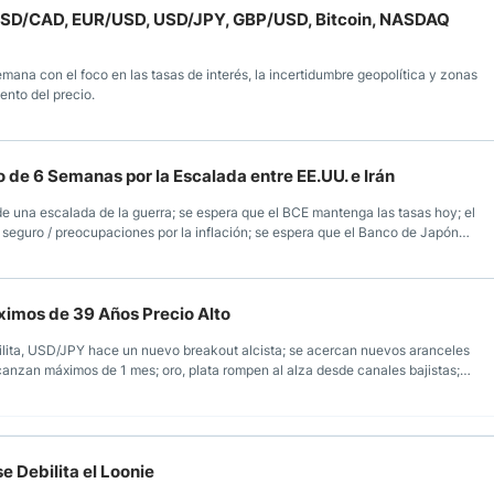
, USD/CAD, EUR/USD, USD/JPY, GBP/USD, Bitcoin, NASDAQ
ana con el foco en las tasas de interés, la incertidumbre geopolítica y zonas
nto del precio.
 de 6 Semanas por la Escalada entre EE.UU. e Irán
de una escalada de la guerra; se espera que el BCE mantenga las tasas hoy; el
seguro / preocupaciones por la inflación; se espera que el Banco de Japón
el trigo alcanzan un máximo de 2 meses.
imos de 39 Años Precio Alto
ilita, USD/JPY hace un nuevo breakout alcista; se acercan nuevos aranceles
canzan máximos de 1 mes; oro, plata rompen al alza desde canales bajistas;
e Debilita el Loonie