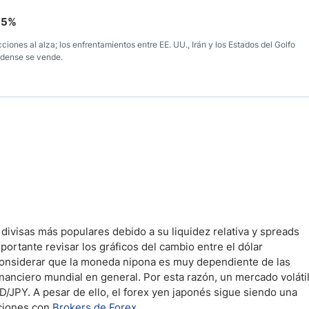
3,5%
ciones al alza; los enfrentamientos entre EE. UU., Irán y los Estados del Golfo
idense se vende.
divisas más populares debido a su liquidez relativa y spreads
ortante revisar los gráficos del cambio entre el dólar
considerar que la moneda nipona es muy dependiente de las
nanciero mundial en general. Por esta razón, un mercado voláti
D/JPY. A pesar de ello, el forex yen japonés sigue siendo una
aciones con
Brokers de Forex
.