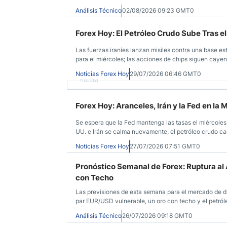
Análisis Técnico
02/08/2026 09:23 GMT0
Forex Hoy: El Petróleo Crudo Sube Tras el
Las fuerzas iraníes lanzan misiles contra una base es
para el miércoles; las acciones de chips siguen caye
tecnológicos en el horizonte.
Noticias Forex Hoy
29/07/2026 06:46 GMT0
Publicidad
Forex Hoy: Aranceles, Irán y la Fed en la 
Se espera que la Fed mantenga las tasas el miércoles
UU. e Irán se calma nuevamente, el petróleo crudo ca
Noticias Forex Hoy
27/07/2026 07:51 GMT0
Pronóstico Semanal de Forex: Ruptura al A
con Techo
Las previsiones de esta semana para el mercado de di
par EUR/USD vulnerable, un oro con techo y el petróle
Análisis Técnico
26/07/2026 09:18 GMT0