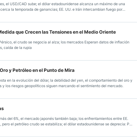
les, el USD/CAD sube; el dólar estadounidense alcanza un máximo de una
cerca la temporada de ganancias; EE. UU. e Irán intercambian fuego por
Medida que Crecen las Tensiones en el Medio Oriente
sico, el crudo se negocia al alza; los mercados Esperan datos de inflación
, caída de la rupia
Oro y Petróleo en el Punto de Mira
ta en la evolución del dólar, la debilidad del yen, el comportamiento del oro y
erés y los riesgos geopolíticos siguen marcando el sentimiento del mercado.
as
ás del 6%, el mercado japonés también baja; los enfrentamientos entre EE.
 pero el petróleo crudo se estabiliza; el dólar estadounidense se deprecia: PIB