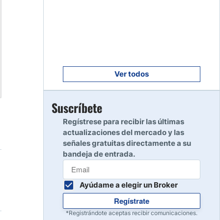
Empezar
8
Leer reseña
Empezar
9
Leer reseña
Ver todos
Empezar
Suscríbete
10
Leer reseña
Regístrese para recibir las últimas
actualizaciones del mercado y las
señales gratuitas directamente a su
bandeja de entrada.
Ayúdame a elegir un Broker
Regístrate
*Registrándote aceptas recibir comunicaciones.