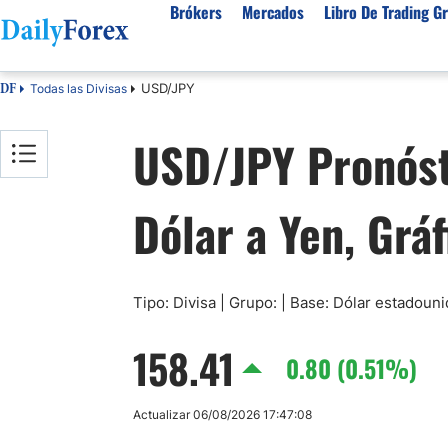
Brókers
Mercados
Libro De Trading Gr
USD/JPY
Todas las Divisas
DF
Mejores Brokers por País
Activos populares
Acerca de DailyForex
Tipos
USD/JPY Pronóst
España
Sobre Nosotros
Broke
Divisas
Argentina
Política editorial
Broke
USD/MXN
USD/JPY
Dólar a Yen, Gráf
Rep. Dominicana
Cómo generamos ingresos
Broke
EUR/USD
USD/COP
Mexico
Nuestra metodología
Broke
USD/PEN
Todas las D
Colombia
Índice de confianza
Broke
Materias Primas
Costa Rica
Por qué confiar en nosotros
Broke
Tipo: Divisa | Grupo: | Base: Dólar estadou
Venezuela
Precio del Cafe
Precio del 
158.41
Guatemala
0.80 (0.51%)
Oro (XAU/USD)
Plata (XAG
Cuba
Petróleo WTI
Todas las M
Actualizar 06/08/2026 17:47:08
El Salvador
Indices