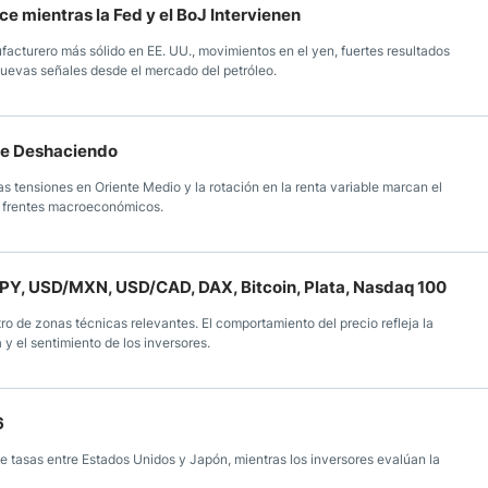
e mientras la Fed y el BoJ Intervienen
cturero más sólido en EE. UU., movimientos en el yen, fuertes resultados
 nuevas señales desde el mercado del petróleo.
gue Deshaciendo
, las tensiones en Oriente Medio y la rotación en la renta variable marcan el
ios frentes macroeconómicos.
JPY, USD/MXN, USD/CAD, DAX, Bitcoin, Plata, Nasdaq 100
 de zonas técnicas relevantes. El comportamiento del precio refleja la
a y el sentimiento de los inversores.
6
e tasas entre Estados Unidos y Japón, mientras los inversores evalúan la