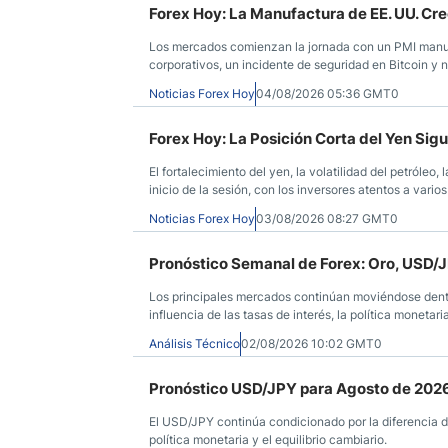
Forex Hoy: La Manufactura de EE. UU. Crec
Los mercados comienzan la jornada con un PMI manufa
corporativos, un incidente de seguridad en Bitcoin y
Noticias Forex Hoy
04/08/2026 05:36 GMT0
Forex Hoy: La Posición Corta del Yen Si
El fortalecimiento del yen, la volatilidad del petróleo
inicio de la sesión, con los inversores atentos a var
Noticias Forex Hoy
03/08/2026 08:27 GMT0
Pronóstico Semanal de Forex: Oro, USD/
Los principales mercados continúan moviéndose dentro
influencia de las tasas de interés, la política monetari
Análisis Técnico
02/08/2026 10:02 GMT0
Pronóstico USD/JPY para Agosto de 202
El USD/JPY continúa condicionado por la diferencia d
política monetaria y el equilibrio cambiario.