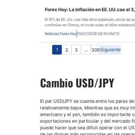
Forex Hoy: La Inflación en EE. UU. cae al 
El IPC de EE. UU. cae más de lo esperado, envía las ac
continúan en Ormuz, el crudo sube; el dólar estadoun
Noticias Forex Hoy
15/07/2026 06:36 GMT0
1
…
Siguiente
2
3
308
Cambio USD/JPY
El par USD/JPY se cuenta entre los pares de 
relativamente bajos. Mientras que es muy imp
americano y el yen, también es importante 
exportaciones en particular y del mercado fi
puede hacer que sea difícil operar con el US
de las divisas más reconocidas en las oper