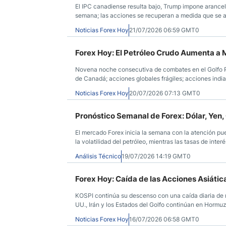
El IPC canadiense resulta bajo, Trump impone arance
semana; las acciones se recuperan a medida que se a
décima noche; Bitcoin rompe resistencia clave.
Noticias Forex Hoy
21/07/2026 06:59 GMT0
Forex Hoy: El Petróleo Crudo Aumenta a 
Novena noche consecutiva de combates en el Golfo Pér
de Canadá; acciones globales frágiles; acciones indias
Noticias Forex Hoy
20/07/2026 07:13 GMT0
Pronóstico Semanal de Forex: Dólar, Yen, 
El mercado Forex inicia la semana con la atención pues
la volatilidad del petróleo, mientras las tasas de int
Análisis Técnico
19/07/2026 14:19 GMT0
Forex Hoy: Caída de las Acciones Asiátic
KOSPI continúa su descenso con una caída diaria de m
UU., Irán y los Estados del Golfo continúan en Hormuz,
del Reino Unido aumenta. El PIB aumenta
Noticias Forex Hoy
16/07/2026 06:58 GMT0