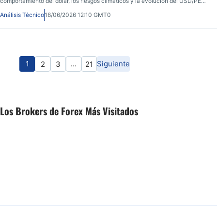
comportamiento del dólar, los riesgos climáticos y la evolución del USD/PEN
siguen marcando la atención del mercado.
Análisis Técnico
18/06/2026 12:10 GMT0
1
…
Siguiente
2
3
21
Los Brokers de Forex Más Visitados