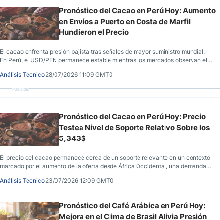
Pronóstico del Cacao en Perú Hoy: Aumento
en Envíos a Puerto en Costa de Marfil
Hundieron el Precio
El cacao enfrenta presión bajista tras señales de mayor suministro mundial.
En Perú, el USD/PEN permanece estable mientras los mercados observan el
dólar y las próximas decisiones monetarias.
Análisis Técnico
28/07/2026 11:09 GMT0
Publicidad
Pronóstico del Cacao en Perú Hoy: Precio
Testea Nivel de Soporte Relativo Sobre los
5,343$
El precio del cacao permanece cerca de un soporte relevante en un contexto
marcado por el aumento de la oferta desde África Occidental, una demanda
más moderada y un mercado que sigue ajustando expectativas.
Análisis Técnico
23/07/2026 12:09 GMT0
Pronóstico del Café Arábica en Perú Hoy:
Mejora en el Clima de Brasil Alivia Presión