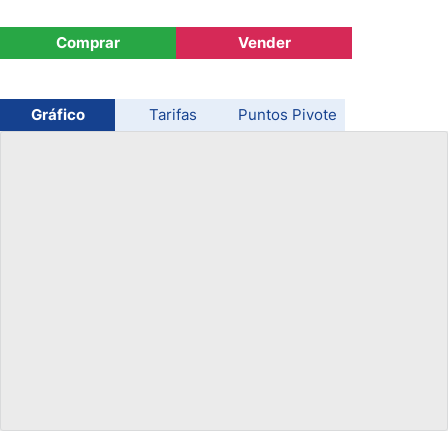
USD/CHF
Comprar
Vender
COP/USD
Gráfico
Tarifas
Puntos Pivote
Bitcoin/USD
Oro
Petróleo
Todas las Divisas
Materias Primas
Indices