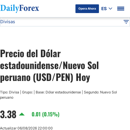
ES
Opera Ahora
Divisas
Divulgación del Anunciante
USD/PEN
Todas las Divisas
DF
EUR/USD
Precio del Dólar
USD/JPY
estadounidense/Nuevo Sol
GBP/USD
peruano (USD/PEN) Hoy
USD/MXN
Tipo: Divisa | Grupo: | Base: Dólar estadounidense | Segundo: Nuevo Sol
peruano
USD/CAD
3.38
0.01 (0.15%)
AUD/USD
Actualizar 06/08/2026 22:00:00