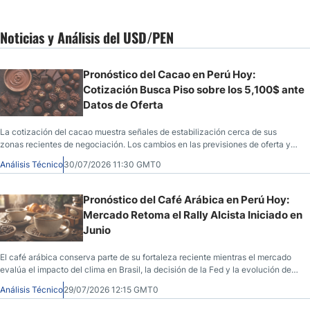
Noticias y Análisis del USD/PEN
Pronóstico del Cacao en Perú Hoy:
Cotización Busca Piso sobre los 5,100$ ante
Datos de Oferta
La cotización del cacao muestra señales de estabilización cerca de sus
zonas recientes de negociación. Los cambios en las previsiones de oferta y
la evolución del dólar mantienen a los operadores atentos al equilibrio entre
Análisis Técnico
30/07/2026 11:30 GMT0
producción y demanda.
Pronóstico del Café Arábica en Perú Hoy:
Mercado Retoma el Rally Alcista Iniciado en
Junio
El café arábica conserva parte de su fortaleza reciente mientras el mercado
evalúa el impacto del clima en Brasil, la decisión de la Fed y la evolución del
dólar. La atención se centra en la oferta, la volatilidad y el comportamiento
Análisis Técnico
29/07/2026 12:15 GMT0
del USD/PEN.