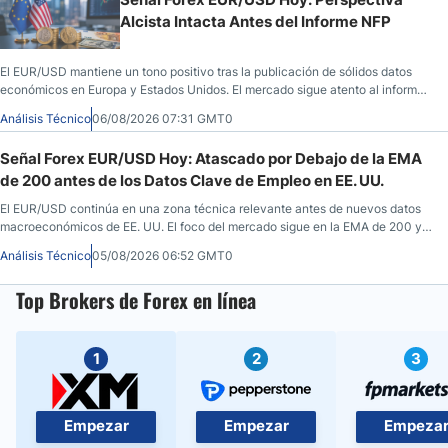
Alcista Intacta Antes del Informe NFP
El EUR/USD mantiene un tono positivo tras la publicación de sólidos datos
económicos en Europa y Estados Unidos. El mercado sigue atento al informe
de empleo estadounidense y a la evolución del escenario geopolítico.
Análisis Técnico
06/08/2026 07:31 GMT0
Señal Forex EUR/USD Hoy: Atascado por Debajo de la EMA
de 200 antes de los Datos Clave de Empleo en EE. UU.
El EUR/USD continúa en una zona técnica relevante antes de nuevos datos
macroeconómicos de EE. UU. El foco del mercado sigue en la EMA de 200 y
las expectativas sobre la Fed.
Análisis Técnico
05/08/2026 06:52 GMT0
Top Brokers de Forex en línea
1
2
3
Empezar
Empezar
Empeza