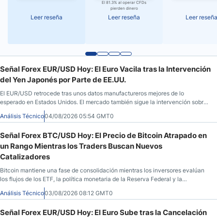
El 81.3% al operar CFDs
pierden dinero
Leer reseña
Leer reseña
Leer reseñ
Señal Forex EUR/USD Hoy: El Euro Vacila tras la Intervención
del Yen Japonés por Parte de EE.UU.
El EUR/USD retrocede tras unos datos manufactureros mejores de lo
esperado en Estados Unidos. El mercado también sigue la intervención sobre
el yen y la evolución del contexto macroeconómico.
Análisis Técnico
04/08/2026 05:54 GMT0
Señal Forex BTC/USD Hoy: El Precio de Bitcoin Atrapado en
un Rango Mientras los Traders Buscan Nuevos
Catalizadores
Bitcoin mantiene una fase de consolidación mientras los inversores evalúan
los flujos de los ETF, la política monetaria de la Reserva Federal y la
evolución del marco regulatorio en Estados Unidos. El análisis técnico refleja
Análisis Técnico
03/08/2026 08:12 GMT0
un mercado sin una dirección clara.
Señal Forex EUR/USD Hoy: El Euro Sube tras la Cancelación