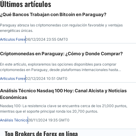
Últimos artículos
¿Qué Bancos Trabajan con Bitcoin en Paraguay?
Paraguay abraza las criptomonedas con regulación favorable y ventajas
energéticas únicas.
Articulos Forex
06/12/2024 23:55 GMT0
Criptomonedas en Paraguay: ¿Cómo y Donde Comprar?
En este artículo, exploraremos las opciones disponibles para comprar
criptomonedas en Paraguay, desde plataformas internacionales hasta
soluciones locales. Además, analizaremos los pasos a seguir, los factores
Articulos Forex
02/12/2024 10:51 GMT0
clave a considerar y responderemos las preguntas más frecuentes sobre este
tema. Con esta guía, tendrás una visión clara y completa para adentrarte en
Análisis Técnico Nasdaq 100 Hoy: Canal Alcista y Noticias
este apasionante mercado.
Económicas
Nasdaq 100: La resistencia clave se encuentra cerca de los 21,000 puntos,
mientras que el soporte principal ronda los 20,700 puntos.
Análisis Técnico
26/11/2024 19:35 GMT0
Top Brokers de Forex en línea