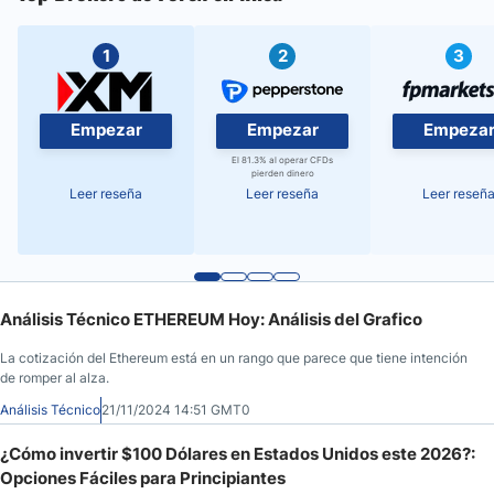
1
2
3
Empezar
Empezar
Empeza
El 81.3% al operar CFDs
pierden dinero
Leer reseña
Leer reseña
Leer reseñ
Análisis Técnico ETHEREUM Hoy: Análisis del Grafico
La cotización del Ethereum está en un rango que parece que tiene intención
de romper al alza.
Análisis Técnico
21/11/2024 14:51 GMT0
¿Cómo invertir $100 Dólares en Estados Unidos este 2026?:
Opciones Fáciles para Principiantes