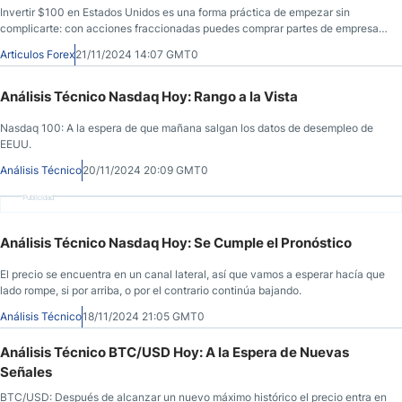
Invertir $100 en Estados Unidos es una forma práctica de empezar sin
complicarte: con acciones fraccionadas puedes comprar partes de empresas,
con ETFs puedes diversificar desde el primer día y con robo-advisors puedes
Articulos Forex
21/11/2024 14:07 GMT0
automatizar una cartera según tu perfil. La clave no es “hacerlo perfecto”,
sino empezar con costos bajos, gestionar el riesgo y repetir el proceso con
constancia.
Análisis Técnico Nasdaq Hoy: Rango a la Vista
Nasdaq 100: A la espera de que mañana salgan los datos de desempleo de
EEUU.
Análisis Técnico
20/11/2024 20:09 GMT0
Publicidad
Análisis Técnico Nasdaq Hoy: Se Cumple el Pronóstico
El precio se encuentra en un canal lateral, así que vamos a esperar hacía que
lado rompe, si por arriba, o por el contrario continúa bajando.
Análisis Técnico
18/11/2024 21:05 GMT0
Análisis Técnico BTC/USD Hoy: A la Espera de Nuevas
Señales
BTC/USD: Después de alcanzar un nuevo máximo histórico el precio entra en