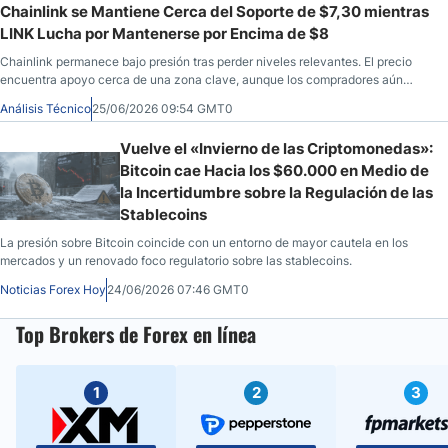
Chainlink se Mantiene Cerca del Soporte de $7,30 mientras
LINK Lucha por Mantenerse por Encima de $8
Chainlink permanece bajo presión tras perder niveles relevantes. El precio
encuentra apoyo cerca de una zona clave, aunque los compradores aún
necesitan recuperar terreno técnico para cambiar la estructura de corto
Análisis Técnico
25/06/2026 09:54 GMT0
plazo.
Vuelve el «Invierno de las Criptomonedas»:
Bitcoin cae Hacia los $60.000 en Medio de
la Incertidumbre sobre la Regulación de las
Stablecoins
La presión sobre Bitcoin coincide con un entorno de mayor cautela en los
mercados y un renovado foco regulatorio sobre las stablecoins.
Noticias Forex Hoy
24/06/2026 07:46 GMT0
Top Brokers de Forex en línea
1
2
3