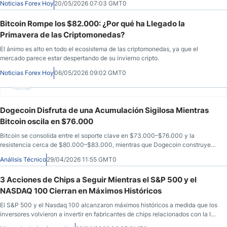
Noticias Forex Hoy
20/05/2026 07:03 GMT0
Bitcoin Rompe los $82.000: ¿Por qué ha Llegado la
Primavera de las Criptomonedas?
El ánimo es alto en todo el ecosistema de las criptomonedas, ya que el
mercado parece estar despertando de su invierno cripto.
Noticias Forex Hoy
06/05/2026 09:02 GMT0
Publicidad
Dogecoin Disfruta de una Acumulación Sigilosa Mientras
Bitcoin oscila en $76.000
Bitcoin se consolida entre el soporte clave en $73.000–$76.000 y la
resistencia cerca de $80.000–$83.000, mientras que Dogecoin construye
silenciosamente mínimos más altos por encima de $0,09, lo que indica
Análisis Técnico
29/04/2026 11:55 GMT0
acumulación sigilosa y posibles configuraciones de ruptura en un mercado de
criptomonedas macroeconómicamente restringido.
3 Acciones de Chips a Seguir Mientras el S&P 500 y el
NASDAQ 100 Cierran en Máximos Históricos
El S&P 500 y el Nasdaq 100 alcanzaron máximos históricos a medida que los
inversores volvieron a invertir en fabricantes de chips relacionados con la IA;
este artículo de DailyForex analiza Intel, AMD y ON Semiconductor con