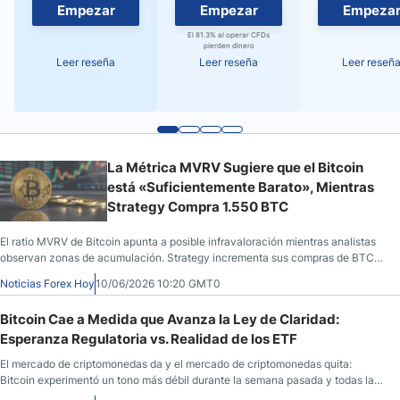
Empezar
Empezar
Empeza
El 81.3% al operar CFDs
pierden dinero
Leer reseña
Leer reseña
Leer reseñ
La Métrica MVRV Sugiere que el Bitcoin
está «Suficientemente Barato», Mientras
Strategy Compra 1.550 BTC
El ratio MVRV de Bitcoin apunta a posible infravaloración mientras analistas
observan zonas de acumulación. Strategy incrementa sus compras de BTC
en un entorno de alta incertidumbre.
Noticias Forex Hoy
10/06/2026 10:20 GMT0
Bitcoin Cae a Medida que Avanza la Ley de Claridad:
Esperanza Regulatoria vs. Realidad de los ETF
El mercado de criptomonedas da y el mercado de criptomonedas quita:
Bitcoin experimentó un tono más débil durante la semana pasada y todas las
ganancias observadas en mayo se evaporaron.