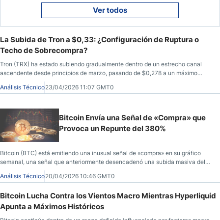
Ver todos
La Subida de Tron a $0,33: ¿Configuración de Ruptura o
Techo de Sobrecompra?
Tron (TRX) ha estado subiendo gradualmente dentro de un estrecho canal
ascendente desde principios de marzo, pasando de $0,278 a un máximo
reciente cerca de $0,325 antes de consolidarse en la zona baja de los $0,30.
Análisis Técnico
23/04/2026 11:07 GMT0
Bitcoin Envía una Señal de «Compra» que
Provoca un Repunte del 380%
Bitcoin (BTC) está emitiendo una inusual señal de «compra» en su gráfico
semanal, una señal que anteriormente desencadenó una subida masiva del
precio.
Análisis Técnico
20/04/2026 10:46 GMT0
Bitcoin Lucha Contra los Vientos Macro Mientras Hyperliquid
Apunta a Máximos Históricos