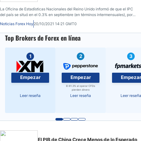
La Oficina de Estadísticas Nacionales del Reino Unido informó de que el IPC
del país se situó en el 0.3% en septiembre (en términos intermensuales), por
debajo de las expectativas del 0.4% y del 0.7% de agosto.
Noticias Forex Hoy
20/10/2021 14:21 GMT0
Top Brokers de Forex en línea
1
2
3
Empezar
Empezar
Empeza
El 81.3% al operar CFDs
pierden dinero
Leer reseña
Leer reseña
Leer reseñ
El PIB de China Crece Menos de lo Esperado