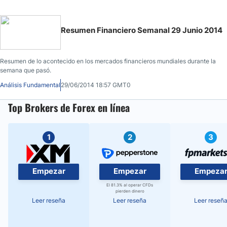
Resumen Financiero Semanal 29 Junio 2014
Resumen de lo acontecido en los mercados financieros mundiales durante la
semana que pasó.
Análisis Fundamental
29/06/2014 18:57 GMT0
Top Brokers de Forex en línea
1
2
3
Empezar
Empezar
Empeza
El 81.3% al operar CFDs
pierden dinero
Leer reseña
Leer reseña
Leer reseñ