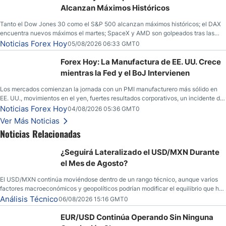
Alcanzan Máximos Históricos
Tanto el Dow Jones 30 como el S&P 500 alcanzan máximos históricos; el DAX
encuentra nuevos máximos el martes; SpaceX y AMD son golpeados tras las
llamadas de ganancias; el petróleo crudo cae por debajo de los $80 con nuevas
Noticias Forex Hoy
05/08/2026 06:33 GMT0
esperanzas; el dólar estadounidense continúa intentando estabilizarse frente al
yen; el peso mexicano ve un repunte a medida que las tasas caen en EE. UU.
Forex Hoy: La Manufactura de EE. UU. Crece
mientras la Fed y el BoJ Intervienen
Los mercados comienzan la jornada con un PMI manufacturero más sólido en
EE. UU., movimientos en el yen, fuertes resultados corporativos, un incidente de
seguridad en Bitcoin y nuevas señales desde el mercado del petróleo.
Noticias Forex Hoy
04/08/2026 05:36 GMT0
Ver Más Noticias
Noticias Relacionadas
¿Seguirá Lateralizado el USD/MXN Durante
el Mes de Agosto?
El USD/MXN continúa moviéndose dentro de un rango técnico, aunque varios
factores macroeconómicos y geopolíticos podrían modificar el equilibrio que ha
dominado al mercado en las últimas semanas.
Análisis Técnico
06/08/2026 15:16 GMT0
EUR/USD Continúa Operando Sin Ninguna