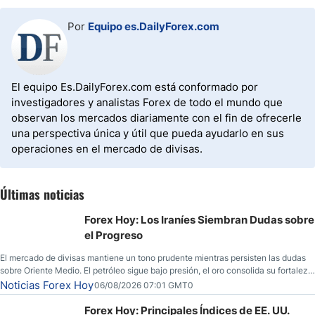
Por
Equipo es.DailyForex.com
El equipo Es.DailyForex.com está conformado por
investigadores y analistas Forex de todo el mundo que
observan los mercados diariamente con el fin de ofrecerle
una perspectiva única y útil que pueda ayudarlo en sus
operaciones en el mercado de divisas.
Últimas noticias
Forex Hoy: Los Iraníes Siembran Dudas sobre
el Progreso
El mercado de divisas mantiene un tono prudente mientras persisten las dudas
sobre Oriente Medio. El petróleo sigue bajo presión, el oro consolida su fortaleza
y los operadores esperan nuevas referencias económicas desde Estados
Noticias Forex Hoy
06/08/2026 07:01 GMT0
Unidos.
Forex Hoy: Principales Índices de EE. UU.