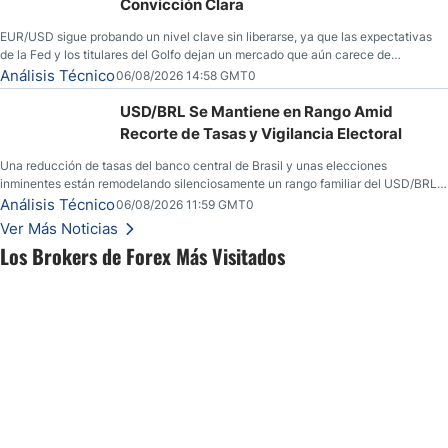
Convicción Clara
EUR/USD sigue probando un nivel clave sin liberarse, ya que las expectativas
de la Fed y los titulares del Golfo dejan un mercado que aún carece de
convicción real.
Análisis Técnico
06/08/2026 14:58 GMT0
USD/BRL Se Mantiene en Rango Amid
Recorte de Tasas y Vigilancia Electoral
Una reducción de tasas del banco central de Brasil y unas elecciones
inminentes están remodelando silenciosamente un rango familiar del USD/BRL.
Una reducción de tasas por parte del banco central de Brasil y unas elecciones
Análisis Técnico
06/08/2026 11:59 GMT0
inminentes están remodelando silenciosamente un rango familiar del USD/BRL.
Ver Más Noticias
Esto es lo que los traders están observando a continuación.
Los Brokers de Forex Más Visitados