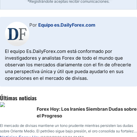
*Registrándote aceptas recibir comunicaciones.
Por
Equipo es.DailyForex.com
El equipo Es.DailyForex.com está conformado por
investigadores y analistas Forex de todo el mundo que
observan los mercados diariamente con el fin de ofrecerle
una perspectiva única y útil que pueda ayudarlo en sus
operaciones en el mercado de divisas.
Últimas noticias
Forex Hoy: Los Iraníes Siembran Dudas sobre
el Progreso
El mercado de divisas mantiene un tono prudente mientras persisten las dudas
sobre Oriente Medio. El petróleo sigue bajo presión, el oro consolida su fortaleza
y los operadores esperan nuevas referencias económicas desde Estados