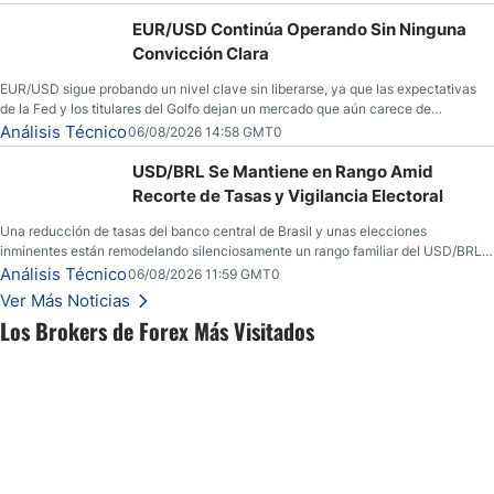
EUR/USD Continúa Operando Sin Ninguna
Convicción Clara
EUR/USD sigue probando un nivel clave sin liberarse, ya que las expectativas
de la Fed y los titulares del Golfo dejan un mercado que aún carece de
convicción real.
Análisis Técnico
06/08/2026 14:58 GMT0
USD/BRL Se Mantiene en Rango Amid
Recorte de Tasas y Vigilancia Electoral
Una reducción de tasas del banco central de Brasil y unas elecciones
inminentes están remodelando silenciosamente un rango familiar del USD/BRL.
Una reducción de tasas por parte del banco central de Brasil y unas elecciones
Análisis Técnico
06/08/2026 11:59 GMT0
inminentes están remodelando silenciosamente un rango familiar del USD/BRL.
Ver Más Noticias
Esto es lo que los traders están observando a continuación.
Los Brokers de Forex Más Visitados