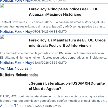
Noticias Forex Hoy
06/08/2026 07:01 GMT0
Unidos.
Forex Hoy: Principales Índices de EE. UU.
Alcanzan Máximos Históricos
Tanto el Dow Jones 30 como el S&P 500 alcanzan máximos históricos; el DAX
encuentra nuevos máximos el martes; SpaceX y AMD son golpeados tras las
llamadas de ganancias; el petróleo crudo cae por debajo de los $80 con nuevas
Noticias Forex Hoy
05/08/2026 06:33 GMT0
esperanzas; el dólar estadounidense continúa intentando estabilizarse frente al
yen; el peso mexicano ve un repunte a medida que las tasas caen en EE. UU.
Forex Hoy: La Manufactura de EE. UU. Crece
mientras la Fed y el BoJ Intervienen
Los mercados comienzan la jornada con un PMI manufacturero más sólido en
EE. UU., movimientos en el yen, fuertes resultados corporativos, un incidente de
seguridad en Bitcoin y nuevas señales desde el mercado del petróleo.
Noticias Forex Hoy
04/08/2026 05:36 GMT0
Ver Más Noticias
Noticias Relacionadas
¿Seguirá Lateralizado el USD/MXN Durante
el Mes de Agosto?
El USD/MXN continúa moviéndose dentro de un rango técnico, aunque varios
factores macroeconómicos y geopolíticos podrían modificar el equilibrio que ha
dominado al mercado en las últimas semanas.
Análisis Técnico
06/08/2026 15:16 GMT0