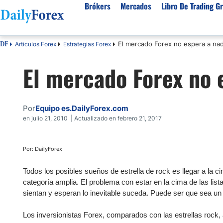
Brókers
Mercados
Libro De Trading Gr
El mercado Forex no espera a nad
Articulos Forex
Estrategias Forex
DF
Mejores Brokers por País
Activos populares
Acerca de DailyForex
Tipos
El mercado Forex no 
España
Sobre Nosotros
Broke
Divisas
Argentina
Política editorial
Broke
USD/MXN
USD/JPY
Rep. Dominicana
Cómo generamos ingresos
Broke
Por
Equipo es.DailyForex.com
EUR/USD
USD/COP
Mexico
Nuestra metodología
Broke
en julio 21, 2010 | Actualizado en febrero 21, 2017
USD/PEN
Todas las D
Colombia
Índice de confianza
Broke
Materias Primas
Costa Rica
Por qué confiar en nosotros
Broke
Por: DailyForex
Venezuela
Precio del Cafe
Precio del 
Todos los posibles sueños de estrella de rock es llegar a la c
Guatemala
Oro (XAU/USD)
Plata (XAG
categoría amplia. El problema con estar en la cima de las list
sientan y esperan lo inevitable suceda. Puede ser que sea un
Cuba
Petróleo WTI
Todas las M
El Salvador
Los inversionistas Forex, comparados con las estrellas rock
Indices