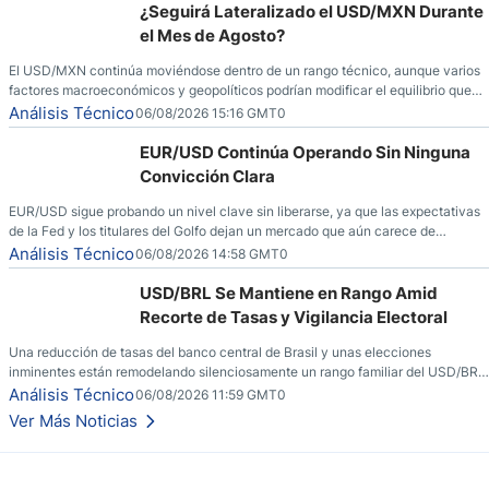
¿Seguirá Lateralizado el USD/MXN Durante
el Mes de Agosto?
El USD/MXN continúa moviéndose dentro de un rango técnico, aunque varios
factores macroeconómicos y geopolíticos podrían modificar el equilibrio que
ha dominado al mercado en las últimas semanas.
Análisis Técnico
06/08/2026 15:16 GMT0
EUR/USD Continúa Operando Sin Ninguna
Convicción Clara
EUR/USD sigue probando un nivel clave sin liberarse, ya que las expectativas
de la Fed y los titulares del Golfo dejan un mercado que aún carece de
convicción real.
Análisis Técnico
06/08/2026 14:58 GMT0
USD/BRL Se Mantiene en Rango Amid
Recorte de Tasas y Vigilancia Electoral
Una reducción de tasas del banco central de Brasil y unas elecciones
inminentes están remodelando silenciosamente un rango familiar del USD/BRL.
Una reducción de tasas por parte del banco central de Brasil y unas elecciones
Análisis Técnico
06/08/2026 11:59 GMT0
inminentes están remodelando silenciosamente un rango familiar del USD/BRL.
Ver Más Noticias
Esto es lo que los traders están observando a continuación.