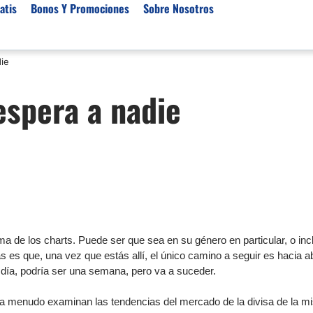
atis
Bonos Y Promociones
Sobre Nosotros
ie
 de Broker
Empresas de Fondeo
Noticias del Mercados
espera a nadie
rs Regulados
Lista de Mejores Prop F
Análisis Forex
rs Para Scalping
Empresas de Fondeo en
Señales Forex Gratis
Unidos
r Oro
El Oro va a Subir o Baja
Empresas de Fondeo de
rs de Trading Automático
Tendencia Euro Próxim
ivisas
r para Metatrader 4
Noticias Forex Diarias
rs por Categoría
Mercado de Acciones 
Cacao
ima de los charts. Puede ser que sea en su género en particular, o in
/USD)
as es que, una vez que estás allí, el único camino a seguir es hacia ab
 día, podría ser una semana, pero va a suceder.
aterias Primas
, a menudo examinan las tendencias del mercado de la divisa de la 