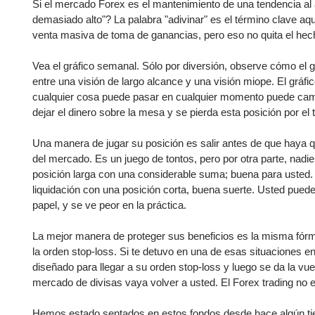
Ecuador
Si el mercado Forex es el mantenimiento de una tendencia al a
demasiado alto"? La palabra "adivinar" es el término clave a
Paraguay
Nasdaq 100
S&P 500
venta masiva de toma de ganancias, pero eso no quita el hech
Peru
IBEX 35
Todos los í
Panama
Vea el gráfico semanal. Sólo por diversión, observe cómo el gr
Acciones
entre una visión de largo alcance y una visión miope. El gráfi
Latinoamérica
cualquier cosa puede pasar en cualquier momento puede cambia
Nvidia (NVDA)
Mercado Lib
Bolivia
dejar el dinero sobre la mesa y se pierda esta posición por el
Banco Santander (SAN)
Todas las A
Nicaragua
Una manera de jugar su posición es salir antes de que haya q
Estados Unidos
del mercado. Es un juego de tontos, pero por otra parte, nadi
posición larga con una considerable suma; buena para usted. 
liquidación con una posición corta, buena suerte. Usted puede
papel, y se ve peor en la práctica.
La mejor manera de proteger sus beneficios es la misma fórmu
la orden stop-loss. Si te detuvo en una de esas situaciones 
diseñado para llegar a su orden stop-loss y luego se da la vu
mercado de divisas vaya volver a usted. El Forex trading no e
Hemos estado sentados en estos fondos desde hace algún tie