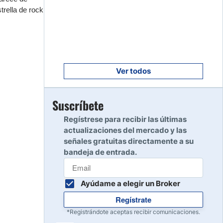
Empezar
8
rella de rock
Leer reseña
Empezar
9
Leer reseña
Ver todos
Empezar
Suscríbete
10
Leer reseña
Regístrese para recibir las últimas
actualizaciones del mercado y las
señales gratuitas directamente a su
bandeja de entrada.
Ayúdame a elegir un Broker
Regístrate
*Registrándote aceptas recibir comunicaciones.