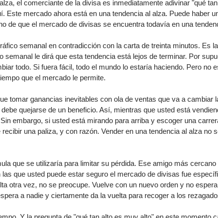
lza, el comerciante de la divisa es inmediatamente adivinar "qué tan 
quí. Este mercado ahora está en una tendencia al alza. Puede haber 
o de que el mercado de divisas se encuentra todavía en una tendenci
ndices
áfico semanal en contradicción con la carta de treinta minutos. Es la
co semanal le dirá que esta tendencia está lejos de terminar. Por supu
r todo. Si fuera fácil, todo el mundo lo estaría haciendo. Pero no 
re (MELI)
 tiempo que el mercado le permite.
cciones
ue tomar ganancias inevitables con ola de ventas que va a cambiar l
e debe quejarse de un beneficio. Así, mientras que usted está vendiend
Sin embargo, si usted está mirando para arriba y escoger una carrer
 recibir una paliza, y con razón. Vender en una tendencia al alza no s
la que se utilizaría para limitar su pérdida. Ese amigo más cercano 
en las que usted puede estar seguro el mercado de divisas fue especí
elta otra vez, no se preocupe. Vuelve con un nuevo orden y no esperar
spera a nadie y ciertamente da la vuelta para recoger a los rezagado
mpo. Y la pregunta de "qué tan alto es muy alto" en este momento c