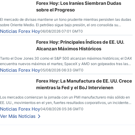
Forex Hoy: Los Iraníes Siembran Dudas
sobre el Progreso
El mercado de divisas mantiene un tono prudente mientras persisten las dudas
sobre Oriente Medio. El petróleo sigue bajo presión, el oro consolida su
fortaleza y los operadores esperan nuevas referencias económicas desde
Noticias Forex Hoy
06/08/2026 07:01 GMT0
Estados Unidos.
Forex Hoy: Principales Índices de EE. UU.
Alcanzan Máximos Históricos
Tanto el Dow Jones 30 como el S&P 500 alcanzan máximos históricos; el DAX
encuentra nuevos máximos el martes; SpaceX y AMD son golpeados tras las
llamadas de ganancias; el petróleo crudo cae por debajo de los $80 con
Noticias Forex Hoy
05/08/2026 06:33 GMT0
nuevas esperanzas; el dólar estadounidense continúa intentando estabilizarse
frente al yen; el peso mexicano ve un repunte a medida que las tasas caen en
Forex Hoy: La Manufactura de EE. UU. Crece
EE. UU.
mientras la Fed y el BoJ Intervienen
Los mercados comienzan la jornada con un PMI manufacturero más sólido en
EE. UU., movimientos en el yen, fuertes resultados corporativos, un incidente
de seguridad en Bitcoin y nuevas señales desde el mercado del petróleo.
Noticias Forex Hoy
04/08/2026 05:36 GMT0
Ver Más Noticias