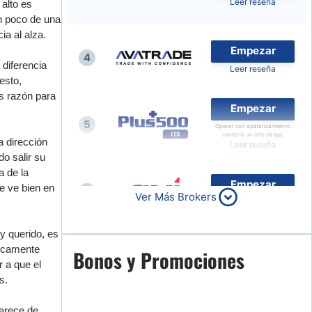
Leer reseña
alto es
Compara Brokers de Forex
un poco de una
a al alza.
Noticias de Brokers
Empezar
4
 diferencia
Leer reseña
esto,
es razón para
Empezar
5
Operar con apalancamiento
conlleva un alto riesgo.
a dirección
Leer reseña
o salir su
a de la
Empezar
e ve bien en
6
Ver Más Brokers
Leer reseña
y querido, es
ficamente
Empezar
Bonos y Promociones
7
 a que el
Leer reseña
s.
arece de