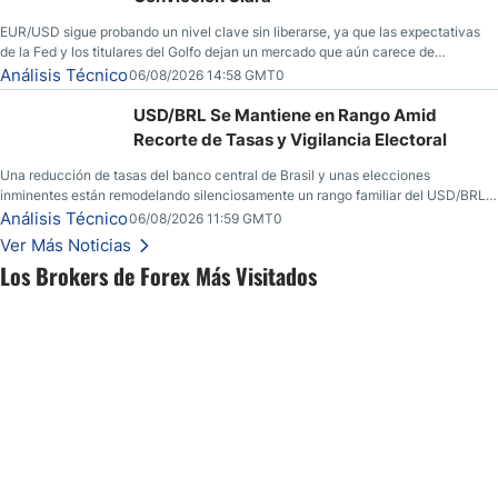
EUR/USD sigue probando un nivel clave sin liberarse, ya que las expectativas
de la Fed y los titulares del Golfo dejan un mercado que aún carece de
convicción real.
Análisis Técnico
06/08/2026 14:58 GMT0
USD/BRL Se Mantiene en Rango Amid
Recorte de Tasas y Vigilancia Electoral
Una reducción de tasas del banco central de Brasil y unas elecciones
inminentes están remodelando silenciosamente un rango familiar del USD/BRL.
Una reducción de tasas por parte del banco central de Brasil y unas elecciones
Análisis Técnico
06/08/2026 11:59 GMT0
inminentes están remodelando silenciosamente un rango familiar del USD/BRL.
Ver Más Noticias
Esto es lo que los traders están observando a continuación.
Los Brokers de Forex Más Visitados