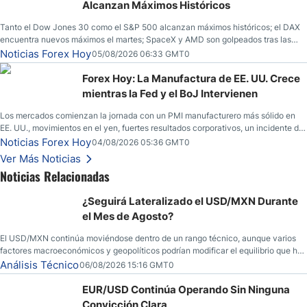
Alcanzan Máximos Históricos
Tanto el Dow Jones 30 como el S&P 500 alcanzan máximos históricos; el DAX
encuentra nuevos máximos el martes; SpaceX y AMD son golpeados tras las
llamadas de ganancias; el petróleo crudo cae por debajo de los $80 con nuevas
Noticias Forex Hoy
05/08/2026 06:33 GMT0
esperanzas; el dólar estadounidense continúa intentando estabilizarse frente al
yen; el peso mexicano ve un repunte a medida que las tasas caen en EE. UU.
Forex Hoy: La Manufactura de EE. UU. Crece
mientras la Fed y el BoJ Intervienen
Los mercados comienzan la jornada con un PMI manufacturero más sólido en
EE. UU., movimientos en el yen, fuertes resultados corporativos, un incidente de
seguridad en Bitcoin y nuevas señales desde el mercado del petróleo.
Noticias Forex Hoy
04/08/2026 05:36 GMT0
Ver Más Noticias
Noticias Relacionadas
¿Seguirá Lateralizado el USD/MXN Durante
el Mes de Agosto?
El USD/MXN continúa moviéndose dentro de un rango técnico, aunque varios
factores macroeconómicos y geopolíticos podrían modificar el equilibrio que ha
dominado al mercado en las últimas semanas.
Análisis Técnico
06/08/2026 15:16 GMT0
EUR/USD Continúa Operando Sin Ninguna
Convicción Clara