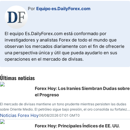
Por
Equipo es.DailyForex.com
El equipo Es.DailyForex.com está conformado por
investigadores y analistas Forex de todo el mundo que
observan los mercados diariamente con el fin de ofrecerle
una perspectiva única y útil que pueda ayudarlo en sus
operaciones en el mercado de divisas.
Últimas noticias
Forex Hoy: Los Iraníes Siembran Dudas sobre
el Progreso
El mercado de divisas mantiene un tono prudente mientras persisten las dudas
sobre Oriente Medio. El petróleo sigue bajo presión, el oro consolida su fortaleza
y los operadores esperan nuevas referencias económicas desde Estados
Noticias Forex Hoy
06/08/2026 07:01 GMT0
Unidos.
Forex Hoy: Principales Índices de EE. UU.